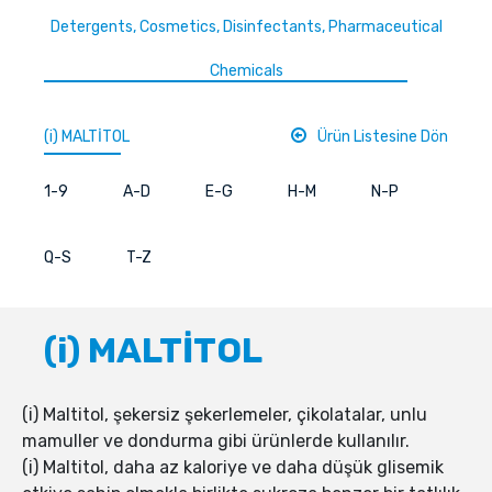
Detergents, Cosmetics, Disinfectants, Pharmaceutical
Chemicals
(i) MALTİTOL
Ürün Listesine Dön
1-9
A-D
E-G
H-M
N-P
Q-S
T-Z
(i) MALTİTOL
(i) Maltitol, şekersiz şekerlemeler, çikolatalar, unlu
mamuller ve dondurma gibi ürünlerde kullanılır.
(i) Maltitol, daha az kaloriye ve daha düşük glisemik