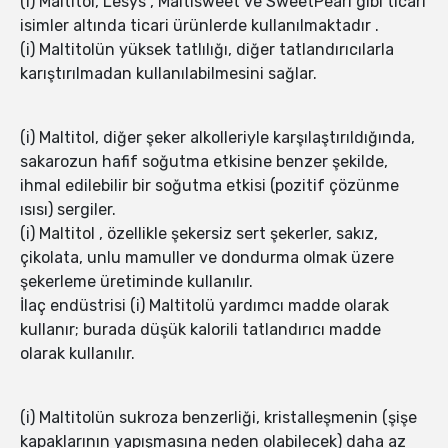
(i) Maltitol, Lesys , Maltisweet ve SweetPearl gibi ticari
isimler altında ticari ürünlerde kullanılmaktadır .
(i) Maltitolün yüksek tatlılığı, diğer tatlandırıcılarla
karıştırılmadan kullanılabilmesini sağlar.
(i) Maltitol, diğer şeker alkolleriyle karşılaştırıldığında,
sakarozun hafif soğutma etkisine benzer şekilde,
ihmal edilebilir bir soğutma etkisi (pozitif çözünme
ısısı) sergiler.
(i) Maltitol , özellikle şekersiz sert şekerler, sakız,
çikolata, unlu mamuller ve dondurma olmak üzere
şekerleme üretiminde kullanılır.
İlaç endüstrisi (i) Maltitolü yardımcı madde olarak
kullanır; burada düşük kalorili tatlandırıcı madde
olarak kullanılır.
(i) Maltitolün sukroza benzerliği, kristalleşmenin (şişe
kapaklarının yapışmasına neden olabilecek) daha az