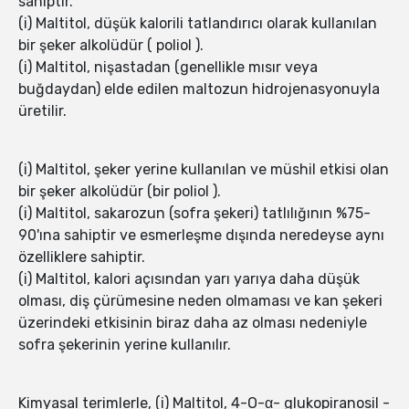
sahiptir.
(i) Maltitol, düşük kalorili tatlandırıcı olarak kullanılan
bir şeker alkolüdür ( poliol ).
(i) Maltitol, nişastadan (genellikle mısır veya
buğdaydan) elde edilen maltozun hidrojenasyonuyla
üretilir.
(i) Maltitol, şeker yerine kullanılan ve müshil etkisi olan
bir şeker alkolüdür (bir poliol ).
(i) Maltitol, sakarozun (sofra şekeri) tatlılığının %75-
90'ına sahiptir ve esmerleşme dışında neredeyse aynı
özelliklere sahiptir.
(i) Maltitol, kalori açısından yarı yarıya daha düşük
olması, diş çürümesine neden olmaması ve kan şekeri
üzerindeki etkisinin biraz daha az olması nedeniyle
sofra şekerinin yerine kullanılır.
Kimyasal terimlerle, (i) Maltitol, 4-O-α- glukopiranosil -