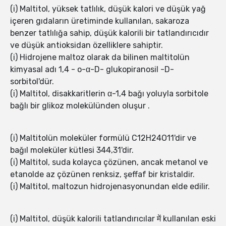
(i) Maltitol, yüksek tatlılık, düşük kalori ve düşük yağ
içeren gıdaların üretiminde kullanılan, sakaroza
benzer tatlılığa sahip, düşük kalorili bir tatlandırıcıdır
ve düşük antioksidan özelliklere sahiptir.
(i) Hidrojene maltoz olarak da bilinen maltitolün
kimyasal adı 1,4 - o-α-D- glukopiranosil -D-
sorbitol'dür.
(i) Maltitol, disakkaritlerin α-1,4 bağı yoluyla sorbitole
bağlı bir glikoz molekülünden oluşur .
(i) Maltitolün moleküler formülü C12H24O11'dir ve
bağıl moleküler kütlesi 344,31'dir.
(i) Maltitol, suda kolayca çözünen, ancak metanol ve
etanolde az çözünen renksiz, şeffaf bir kristaldir.
(i) Maltitol, maltozun hidrojenasyonundan elde edilir.
(i) Maltitol, düşük kalorili tatlandırıcılar में kullanılan eski