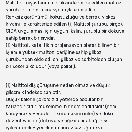
Maltitol , nişastanın hidrolizinden elde edilen maltoz
şurubunun hidrojenasyonuyla elde edilir.
Renksiz görünümü, kokusuzluğu ve berrak, viskoz
kıvamı ile karakterize edilen (i) Maltitol şurubu, birçok
GIDA uygulaması için uygun, kalın, şuruplu bir dokuya
sahip berrak bir sıvıdır.
(i) Maltitol , katalitik hidrojenasyon olarak bilinen bir
işlemle yüksek maltoz içeriğine sahip glikoz
şurubundan elde edilen, glikoz ve sorbitolden oluşan
bir şeker alkolüdür (veya poliol ).
(i) Maltitol diş çürüğüne neden olmaz ve düşük
glisemik indekse sahiptir.
Düşük kalorili şekersiz diyetlerde popüler bir
tatlandırıcıdır; mükemmel bir nemlendiricidir (nemi
koruyarak yiyeceklerin kurumasını önler) ve doku
düzenleyicidir (dokuyu ve ağızda bıraktığı hissi
iyileştirerek yiyeceklerin pürüzsüzlüğüne ve