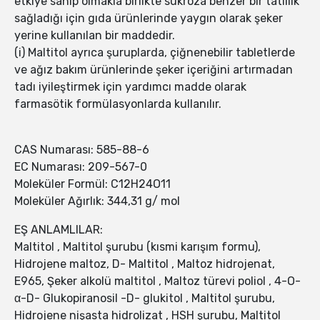
etkiye sahip olmakla birlikte sukroza benzer bir tatlılık
sağladığı için gıda ürünlerinde yaygın olarak şeker
yerine kullanılan bir maddedir.
(i) Maltitol ayrıca şuruplarda, çiğnenebilir tabletlerde
ve ağız bakım ürünlerinde şeker içeriğini artırmadan
tadı iyileştirmek için yardımcı madde olarak
farmasötik formülasyonlarda kullanılır.
CAS Numarası: 585-88-6
EC Numarası: 209-567-0
Moleküler Formül: C12H24O11
Moleküler Ağırlık: 344,31 g/ mol
EŞ ANLAMLILAR:
Maltitol , Maltitol şurubu (kısmi karışım formu),
Hidrojene maltoz, D- Maltitol , Maltoz hidrojenat,
E965, Şeker alkolü maltitol , Maltoz türevi poliol , 4-O-
α-D- Glukopiranosil -D- glukitol , Maltitol şurubu,
Hidrojene nişasta hidrolizat , HSH şurubu, Maltitol