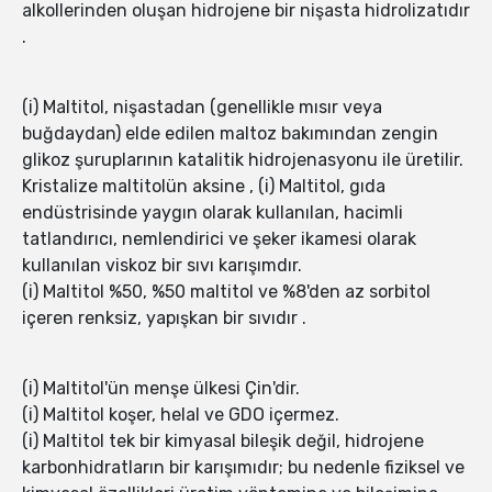
alkollerinden oluşan hidrojene bir nişasta hidrolizatıdır
.
(i) Maltitol, nişastadan (genellikle mısır veya
buğdaydan) elde edilen maltoz bakımından zengin
glikoz şuruplarının katalitik hidrojenasyonu ile üretilir.
Kristalize maltitolün aksine , (i) Maltitol, gıda
endüstrisinde yaygın olarak kullanılan, hacimli
tatlandırıcı, nemlendirici ve şeker ikamesi olarak
kullanılan viskoz bir sıvı karışımdır.
(i) Maltitol %50, %50 maltitol ve %8'den az sorbitol
içeren renksiz, yapışkan bir sıvıdır .
(i) Maltitol'ün menşe ülkesi Çin'dir.
(i) Maltitol koşer, helal ve GDO içermez.
(i) Maltitol tek bir kimyasal bileşik değil, hidrojene
karbonhidratların bir karışımıdır; bu nedenle fiziksel ve