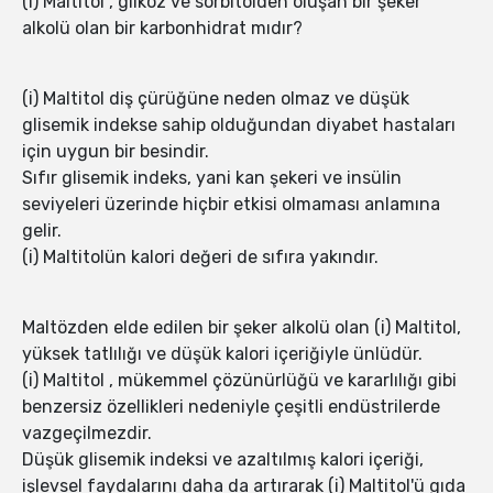
(i) Maltitol , glikoz ve sorbitolden oluşan bir şeker
alkolü olan bir karbonhidrat mıdır?
(i) Maltitol diş çürüğüne neden olmaz ve düşük
glisemik indekse sahip olduğundan diyabet hastaları
için uygun bir besindir.
Sıfır glisemik indeks, yani kan şekeri ve insülin
seviyeleri üzerinde hiçbir etkisi olmaması anlamına
gelir.
(i) Maltitolün kalori değeri de sıfıra yakındır.
Maltözden elde edilen bir şeker alkolü olan (i) Maltitol,
yüksek tatlılığı ve düşük kalori içeriğiyle ünlüdür.
(i) Maltitol , mükemmel çözünürlüğü ve kararlılığı gibi
benzersiz özellikleri nedeniyle çeşitli endüstrilerde
vazgeçilmezdir.
Düşük glisemik indeksi ve azaltılmış kalori içeriği,
işlevsel faydalarını daha da artırarak (i) Maltitol'ü gıda