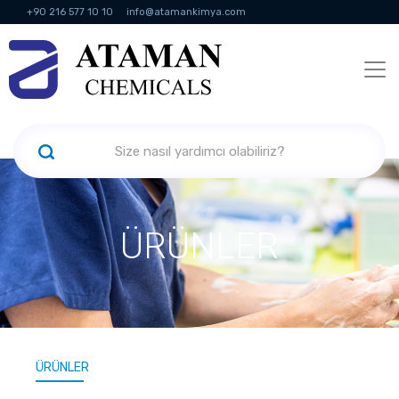
+90 216 577 10 10
info@atamankimya.com
KVKK Politikası
Bilgi Toplumu Hizmetleri
İnsan Kaynakları
ÜRÜNLER
ÜRÜNLER