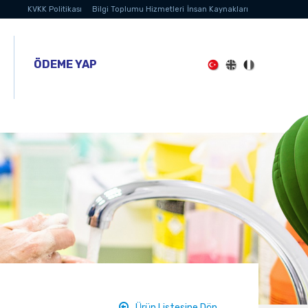
KVKK Politikası
Bilgi Toplumu Hizmetleri
İnsan Kaynakları
ÖDEME YAP
Ürün Listesine Dön