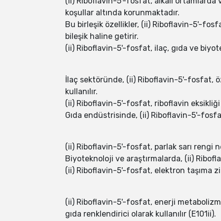
(ii) Riboflavin-5'-fosfat, alkali ortamlard
koşullar altında korunmaktadır.
Bu birleşik özellikler, (ii) Riboflavin-5'-f
bileşik haline getirir.
(ii) Riboflavin-5'-fosfat, ilaç, gıda ve biy
İlaç sektöründe, (ii) Riboflavin-5'-fosfat
kullanılır.
(ii) Riboflavin-5'-fosfat, riboflavin eksikliği
Gıda endüstrisinde, (ii) Riboflavin-5'-fosfa
(ii) Riboflavin-5'-fosfat, parlak sarı rengi 
Biyoteknoloji ve araştırmalarda, (ii) Ribofl
(ii) Riboflavin-5'-fosfat, elektron taşıma 
(ii) Riboflavin-5'-fosfat, enerji metabolizm
gıda renklendirici olarak kullanılır (E101ii).