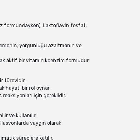
uz formundayken), Laktoflavin fosfat,
teklemenin, yorgunluğu azaltmanın ve
rak aktif bir vitamin koenzim formudur.
r türevidir.
k hayati bir rol oynar.
reaksiyonları için gereklidir.
ir ve kullanılır.
mülasyonlarda yaygın olarak
matik süreçlere katılır.