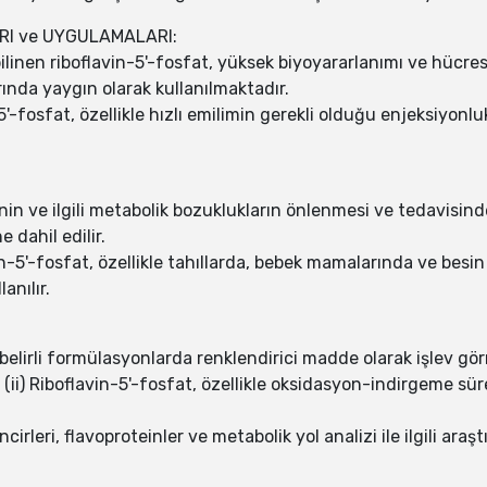
ARI ve UYGULAMALARI:
bilinen riboflavin-5'-fosfat, yüksek biyoyararlanımı ve hücr
ında yaygın olarak kullanılmaktadır.
5'-fosfat, özellikle hızlı emilimin gerekli olduğu enjeksiyon
ğinin ve ilgili metabolik bozuklukların önlenmesi ve tedavisinde
 dahil edilir.
in-5'-fosfat, özellikle tahıllarda, bebek mamalarında ve besi
anılır.
i, belirli formülasyonlarda renklendirici madde olarak işlev gö
 (ii) Riboflavin-5'-fosfat, özellikle oksidasyon-indirgeme sü
cirleri, flavoproteinler ve metabolik yol analizi ile ilgili araş