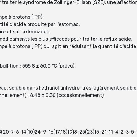
 traiter le syndrome de Zollinger-Ellison (SZE), une affecti
mpe à protons (IPP).
ité d'acide produite par l'estomac.
bre et sur ordonnance.
édicaments les plus efficaces pour traiter le reflux acide.
mpe à protons (IPP) qui agit en réduisant la quantité d'acide
ullition : 555,8 ± 60,0 °C (prévu)
eau, soluble dans l'éthanol anhydre, très légèrement soluble d
onnellement) ; 8,48 ± 0,30 (occasionnellement)
(20-7-6-14(10)24-9-16(17,18)19)8-25(23)15-21-11-4-2-3-5-