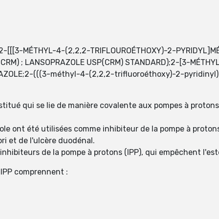
-[[[3-MÉTHYL-4-(2,2,2-TRIFLOUROÉTHOXY)-2-PYRIDYL]M
CRM) ; LANSOPRAZOLE USP(CRM) STANDARD);2-[3-MÉTHYL
E;2-(((3-méthyl-4-(2,2,2-trifluoroéthoxy)-2-pyridinyl)m
titué qui se lie de manière covalente aux pompes à protons
e ont été utilisées comme inhibiteur de la pompe à protons
ri et de l'ulcère duodénal.
 inhibiteurs de la pompe à protons (IPP), qui empêchent l'es
 IPP comprennent :