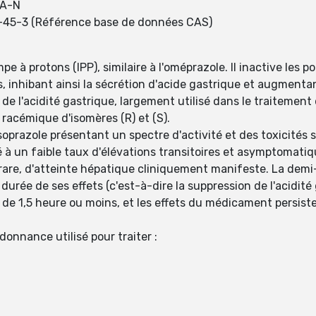
SA-N
-45-3 (Référence base de données CAS)
mpe à protons (IPP), similaire à l'oméprazole. Il inactive le
es, inhibant ainsi la sécrétion d'acide gastrique et augmenta
 de l'acidité gastrique, largement utilisé dans le traiteme
 racémique d'isomères (R) et (S).
prazole présentant un spectre d'activité et des toxicités si
é à un faible taux d'élévations transitoires et asymptomati
rare, d'atteinte hépatique cliniquement manifeste. La demi
 durée de ses effets (c'est-à-dire la suppression de l'acidité 
t de 1,5 heure ou moins, et les effets du médicament persis
onnance utilisé pour traiter :