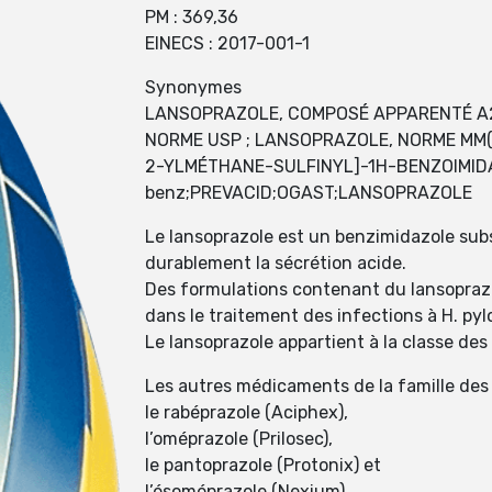
PM : 369,36
EINECS : 2017-001-1
Synonymes
LANSOPRAZOLE, COMPOSÉ APPARENTÉ A2
NORME USP ; LANSOPRAZOLE, NORME MM(
2-YLMÉTHANE-SULFINYL]-1H-BENZOIMIDAZOL
benz;PREVACID;OGAST;LANSOPRAZOLE
Le lansoprazole est un benzimidazole subs
durablement la sécrétion acide.
Des formulations contenant du lansoprazol
dans le traitement des infections à H. pylo
Le lansoprazole appartient à la classe des
Les autres médicaments de la famille des
le rabéprazole (Aciphex),
l’oméprazole (Prilosec),
le pantoprazole (Protonix) et
l’ésoméprazole (Nexium).