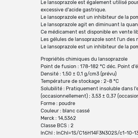
Le lansoprazole est également utilisé pour
excessive d'acide gastrique.
Le lansoprazole est un inhibiteur de la po
Le lansoprazole agit en diminuant la quant
Ce médicament est disponible en vente li
Les gélules de lansoprazole sont l'un des m
Le lansoprazole est un inhibiteur de la po
Propriétés chimiques du lansoprazole
Point de fusion : 178-182 °C déc. Point d'éb
Densité : 1,50 ± 0,1 g/cm3 (prévu)
Température de stockage : 2-8 °C
Solubilité : Pratiquement insoluble dans l'
(occasionnellement) ; 3,53 ± 0,37 (occasi
Forme : poudre
Couleur : blanc cassé
Merck : 14,5362
Classe BCS : 2
InChI : InChI=1S/C16H14F3N3O2S/c1-10-13