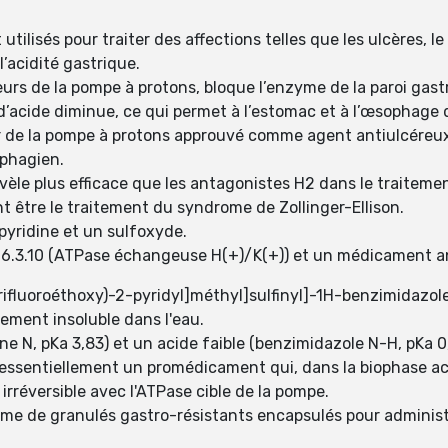
utilisés pour traiter des affections telles que les ulcères, 
l’acidité gastrique.
urs de la pompe à protons, bloque l’enzyme de la paroi gastr
’acide diminue, ce qui permet à l’estomac et à l’œsophage d
ur de la pompe à protons approuvé comme agent antiulcéreux
ophagien.
vèle plus efficace que les antagonistes H2 dans le traiteme
nt être le traitement du syndrome de Zollinger-Ellison.
pyridine et un sulfoxyde.
 3.6.3.10 (ATPase échangeuse H(+)/K(+)) et un médicament a
rifluoroéthoxy)-2-pyridyl]méthyl]sulfinyl]-1H-benzimidazole 
uement insoluble dans l'eau.
ine N, pKa 3,83) et un acide faible (benzimidazole N-H, pKa 0
 essentiellement un promédicament qui, dans la biophase aci
irréversible avec l'ATPase cible de la pompe.
rme de granulés gastro-résistants encapsulés pour administr