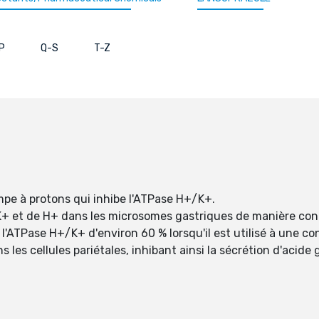
P
Q-S
T-Z
ompe à protons qui inhibe l'ATPase H+/K+.
 K+ et de H+ dans les microsomes gastriques de manière con
e l'ATPase H+/K+ d'environ 60 % lorsqu'il est utilisé à une c
 les cellules pariétales, inhibant ainsi la sécrétion d'acid