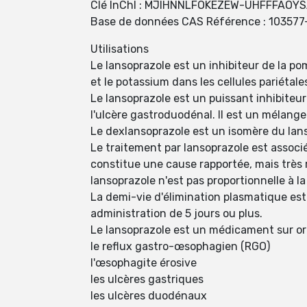
Clé InChI : MJIHNNLFOKEZEW-UHFFFAOY
Base de données CAS Référence : 103577
Utilisations
Le lansoprazole est un inhibiteur de la po
et le potassium dans les cellules pariétal
Le lansoprazole est un puissant inhibiteur
l'ulcère gastroduodénal. Il est un mélange
Le dexlansoprazole est un isomère du lanso
Le traitement par lansoprazole est associ
constitue une cause rapportée, mais très 
lansoprazole n'est pas proportionnelle à la
La ​​demi-vie d'élimination plasmatique es
administration de 5 jours ou plus.
Le lansoprazole est un médicament sur ord
le reflux gastro-œsophagien (RGO)
l'œsophagite érosive
les ulcères gastriques
les ulcères duodénaux