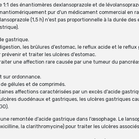
 1:1 des énantiomères dexlansoprazole et de lévolansoprazo
f énantiomériquement pur d'un médicament commercial en r
ansoprazole (1,5 h) n'est pas proportionnelle à la durée de
strique).
de gastrique.
indigestion, les brûlures d'estomac, le reflux acide et le ref
 prévenir et traiter les ulcères d'estomac.
traiter une affection rare causée par une tumeur du pancréa
t sur ordonnance.
 de gélules et de comprimés.
rtaines affections caractérisées par un excès d'acide gastriq
s ulcères duodénaux et gastriques, les ulcères gastriques ca
GO).
 une remontée d'acide gastrique dans l'œsophage. Le lansopr
icilline, la clarithromycine) pour traiter les ulcères associé