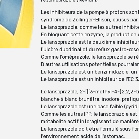
Les inhibiteurs de la pompe à protons sont 
syndrome de Zollinger-Ellison, causés par 
Le lansoprazole, comme les autres inhibite
En bloquant cette enzyme, la production d
Le lansoprazole est le deuxième inhibite
l’ulcère duodénal et du reflux gastro-œs
Comme l’oméprazole, le lansoprazole se ré
D'autres utilisations potentielles pourraie
Le lansoprazole est un benzimidazole, un 
Le lansoprazole est un inhibiteur de l'EC
Le lansoprazole, 2-[[[3-méthyl-4-(2,2,2-t
blanche à blanc brunâtre, inodore, pratiq
Le lansoprazole est une base faible (pyrid
Comme les autres IPP, le lansoprazole est
métabolite actif interagissant de manière 
Le lansoprazole doit être formulé sous fo
l'environnement acide de l'estomac.