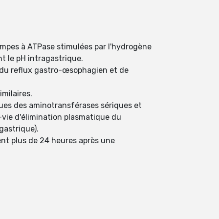
s pompes à ATPase stimulées par l'hydrogène
nt le pH intragastrique.
nt du reflux gastro-œsophagien et de
milaires.
ques des aminotransférases sériques et
-vie d'élimination plasmatique du
gastrique).
tent plus de 24 heures après une