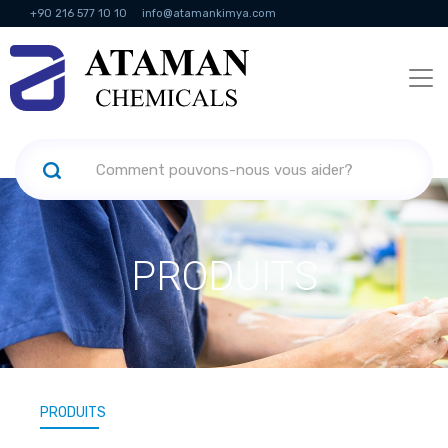
+90 216 577 10 10
info@atamankimya.com
KVKK Politikası
Services de la société de l'information
Ressources
humaines
PRODUITS
PRODUITS