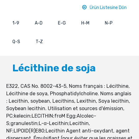
Ürün Listesine Dön
1-9
A-D
E-G
H-M
N-P
Q-S
T-Z
Lécithine de soja
E322, CAS No. 8002-43-5, Noms français : Lécithine,
Lécithine de soya, Phosphatidylcholine. Noms anglais
: Lecithin, soybean, Lecithins, Lexithin, Soya lecithin,
Soybean lecithin. Utilisation et sources d'émission,
PC;kelecin;LECITHIN;froM Egg;Alcolec-
S;granulestin;L-α-Lecithin;Lecithin,
NF;LIPOID(R)E80;Lecithin Agent anti-oxydant, agent
dispersant. Émulsifiant (pour éviter que les graisses et