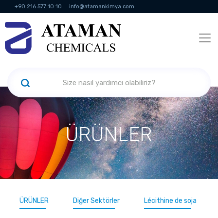
+90 216 577 10 10
info@atamankimya.com
KVKK Politikası
Bilgi Toplumu Hizmetleri
İnsan Kaynakları
ÜRÜNLER
ÜRÜNLER
Diğer Sektörler
Lécithine de soja