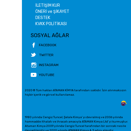
İLETİŞİM KUR
ÖNERİ ve ŞİKAYET
DESTEK
KVKK POLİTİKASI
SOSYAL AĞLAR
FACEBOOK
TWITTER
INSTAGRAM
YOUTUBE
2020 © Tüm hakları ATAMAN KİMYA tarafından saklıdır. İzin alınmaksızın
hiçbir içerik ve görsel kullanılamaz.
1980 yılında Cengiz Tuncel, Şelale Kimya' yı devralmış ve 2006 yılında
hammadde ithalatı ve ihracatı amacıyla ATAMAN Kimya Ltd' yi kurmuştur.
Ataman Kimya 2009 yılında Cengiz Tuncel tarafından bir sonraki nesile
devredilmiştir ve 2020 yılında ATAMAN Kimya A.Ş adını almıştır.