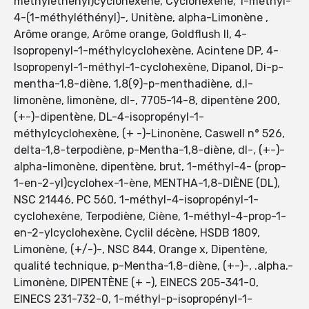
méthyléthényl)cyclohexène, Cyclohexène, 1-méthyl-
4-(1-méthyléthényl)-, Unitène, alpha-Limonène ,
Arôme orange, Arôme orange, Goldflush II, 4-
Isopropenyl-1-méthylcyclohexène, Acintene DP, 4-
Isopropenyl-1-méthyl-1-cyclohexène, Dipanol, Di-p-
mentha-1,8-diène, 1,8(9)-p-menthadiène, d,l-
limonène, limonène, dl-, 7705-14-8, dipentène 200,
(+-)-dipentène, DL-4-isopropényl-1-
méthylcyclohexène, (+ -)-Linonène, Caswell n° 526,
delta-1,8-terpodiène, p-Mentha-1,8-diène, dl-, (+-)-
alpha-limonène, dipentène, brut, 1-méthyl-4- (prop-
1-en-2-yl)cyclohex-1-ène, MENTHA-1,8-DIÈNE (DL),
NSC 21446, PC 560, 1-méthyl-4-isopropényl-1-
cyclohexène, Terpodiène, Ciène, 1-méthyl-4-prop-1-
en-2-ylcyclohexène, Cyclil décène, HSDB 1809,
Limonène, (+/-)-, NSC 844, Orange x, Dipentène,
qualité technique, p-Mentha-1,8-diène, (+-)-, .alpha.-
Limonène, DIPENTÈNE (+ -), EINECS 205-341-0,
EINECS 231-732-0, 1-méthyl-p-isopropényl-1-