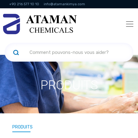
+90 216 577 10 10
info@atamankimya.com
KVKK Politikası
Services de la société de l'information
Ressources
humaines
PRODUITS
PRODUITS