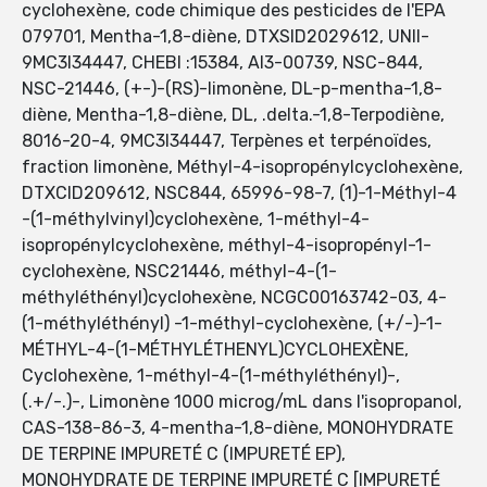
cyclohexène, code chimique des pesticides de l'EPA
079701, Mentha-1,8-diène, DTXSID2029612, UNII-
9MC3I34447, CHEBI :15384, AI3-00739, NSC-844,
NSC-21446, (+-)-(RS)-limonène, DL-p-mentha-1,8-
diène, Mentha-1,8-diène, DL, .delta.-1,8-Terpodiène,
8016-20-4, 9MC3I34447, Terpènes et terpénoïdes,
fraction limonène, Méthyl-4-isopropénylcyclohexène,
DTXCID209612, NSC844, 65996-98-7, (1)-1-Méthyl-4
-(1-méthylvinyl)cyclohexène, 1-méthyl-4-
isopropénylcyclohexène, méthyl-4-isopropényl-1-
cyclohexène, NSC21446, méthyl-4-(1-
méthyléthényl)cyclohexène, NCGC00163742-03, 4-
(1-méthyléthényl) -1-méthyl-cyclohexène, (+/-)-1-
MÉTHYL-4-(1-MÉTHYLÉTHENYL)CYCLOHEXÈNE,
Cyclohexène, 1-méthyl-4-(1-méthyléthényl)-,
(.+/-.)-, Limonène 1000 microg/mL dans l'isopropanol,
CAS-138-86-3, 4-mentha-1,8-diène, MONOHYDRATE
DE TERPINE IMPURETÉ C (IMPURETÉ EP),
MONOHYDRATE DE TERPINE IMPURETÉ C [IMPURETÉ