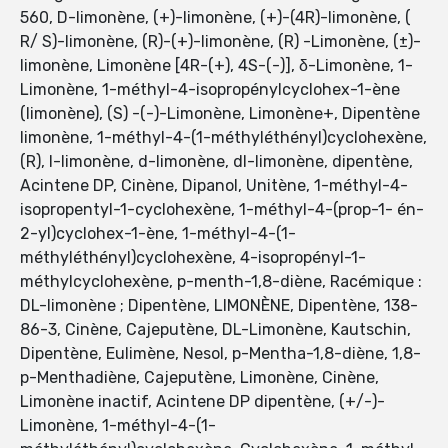
560, D-limonène, (+)-limonène, (+)-(4R)-limonène, (
R/ S)-limonène, (R)-(+)-limonène, (R) -Limonène, (±)-
limonène, Limonène [4R-(+), 4S-(-)], δ-Limonène, 1-
Limonène, 1-méthyl-4-isopropénylcyclohex-1-ène
(limonène), (S) -(-)-Limonène, Limonène+, Dipentène
limonène, 1-méthyl-4-(1-méthyléthényl)cyclohexène,
(R), l-limonène, d-limonène, dl-limonène, dipentène,
Acintene DP, Cinène, Dipanol, Unitène, 1-méthyl-4-
isopropentyl-1-cyclohexène, 1-méthyl-4-(prop-1- én-
2-yl)cyclohex-1-ène, 1-méthyl-4-(1-
méthyléthényl)cyclohexène, 4-isopropényl-1-
méthylcyclohexène, p-menth-1,8-diène, Racémique :
DL-limonène ; Dipentène, LIMONÈNE, Dipentène, 138-
86-3, Cinène, Cajeputène, DL-Limonène, Kautschin,
Dipentène, Eulimène, Nesol, p-Mentha-1,8-diène, 1,8-
p-Menthadiène, Cajeputène, Limonène, Cinène,
Limonène inactif, Acintene DP dipentène, (+/-)-
Limonène, 1-méthyl-4-(1-