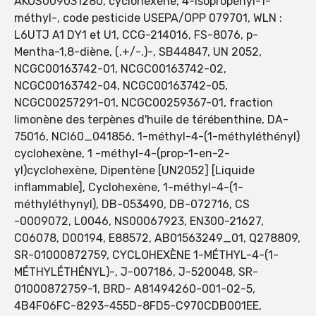
AKOS009031280, cyclohexène, 4-isopropényl-1-
méthyl-, code pesticide USEPA/OPP 079701, WLN :
L6UTJ A1 DY1 et U1, CCG-214016, FS-8076, p-
Mentha-1,8-diène, (.+/-.)-, SB44847, UN 2052,
NCGC00163742-01, NCGC00163742-02,
NCGC00163742-04, NCGC00163742-05,
NCGC00257291-01, NCGC00259367-01, fraction
limonène des terpènes d'huile de térébenthine, DA-
75016, NCI60_041856, 1-méthyl-4-(1-méthyléthényl)
cyclohexène, 1 -méthyl-4-(prop-1-en-2-
yl)cyclohexène, Dipentène [UN2052] [Liquide
inflammable], Cyclohexène, 1-méthyl-4-(1-
méthyléthynyl), DB-053490, DB-072716, CS
-0009072, L0046, NS00067923, EN300-21627,
C06078, D00194, E88572, AB01563249_01, Q278809,
SR-01000872759, CYCLOHEXÈNE 1-MÉTHYL-4-(1-
MÉTHYLÉTHÉNYL)-, J-007186, J-520048, SR-
01000872759-1, BRD- A81494260-001-02-5,
4B4F06FC-8293-455D-8FD5-C970CDB001EE,