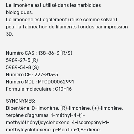
Le limonène est utilisé dans les herbicides
biologiques.
Le limonène est également utilisé comme solvant
pour la fabrication de filaments fondus par impression
3D.
Numéro CAS : 138-86-3 (R/S)
5989-27-5 (R)
5989-54-8 (S)
Numéro CE : 227-813-5
Numéro MDL : MFCD00062991
Formule moléculaire : C10H16
SYNONYMES:
Dipentène, D-limonène, (R)-limonène, (+)-limonène,
terpène d'agrumes, 1-méthyl-4-(1-
méthyléthényl)cyclohexène, 4-isopropényl-1-
méthylcyclohexène, p-Mentha-1,8- diène,