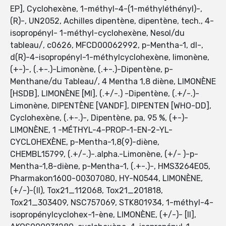
EP], Cyclohexène, 1-méthyl-4-(1-méthyléthényl)-,
(R)-, UN2052, Achilles dipentène, dipentène, tech., 4-
isopropényl- 1-méthyl-cyclohexène, Nesol/du
tableau/, c0626, MFCD00062992, p-Mentha-1, dl-,
d(R)-4-isopropényl-1-méthylcyclohexène, limonène,
(+-)-, (.+-.)-Limonène, (.+-.)-Dipentène, p-
Menthane/du Tableau/, 4 Mentha 1,8 diène, LIMONÈNE
[HSDB], LIMONÈNE [MI], (.+/-.) -Dipentène, (.+/-.)-
Limonène, DIPENTÈNE [VANDF], DIPENTEN [WHO-DD],
Cyclohexène, (.+-.)-, Dipentène, pa, 95 %, (+-)-
LIMONÈNE, 1 -MÉTHYL-4-PROP-1-EN-2-YL-
CYCLOHEXÈNE, p-Mentha-1,8(9)-diène,
CHEMBL15799, (.+/-.)-.alpha.-Limonène, (+/- )-p-
Mentha-1,8-diène, p-Mentha-1, (.+-.)-, HMS3264E05,
Pharmakon1600-00307080, HY-N0544, LIMONÈNE,
(+/-)-(II), Tox21_112068, Tox21_201818,
Tox21_303409, NSC757069, STK801934, 1-méthyl-4-
isopropénylcyclohex-1-ène, LIMONÈNE, (+/-)- [II],