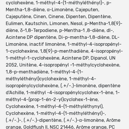
cyclohexène, 1-méthyl-4-(1-méthyléthényl)-, p-
Mentha-1,8-diène, α-Limonène, Cajeputen,
Cajeputène, Cinen, Cinene, Dipenten, Dipentène,
Eulimen, Kautschin, Limonen, Nesol, p-Mentha-1,8(9)-
diène, δ-1,8-Terpodiene, p-Mentha-1 ,8-diène, dl-,
Acintene DP dipentène, Di-p-mentha-1,8-diène, DL-
Limonène, inactif limonène, 1-méthyl-4-isopropényl-
1-cyclohexène, 1,8(9)-p-menthadiène, 4-isopropényl-
1-méthyl-1-cyclohexène, Acintene DP, Dipanol, UN
2052, Unitène, 4-isopropényl -1-méthylcyclohexène,
1,8-p-menthadiène, 1-méthyl-4-(1-
méthyléthényl)cyclohexène, 1-méthyl-4-
isopropénylcyclohexène, (.+/-.)-limonène, dipentène
d'Achille, 1-méthyl -4-isopropénylcyclohex-1-ène, 1-
méthyl-4-(prop-1-én-2-yl)cyclohex-1-ène,
Cyclohexène, 1-méthyl-4-(1-méthyléthynyl),
Cyclohexène, 1-méthyl-4-(1-méthyléthényl)-,
(.+/-.)-, (.+/-.)-dipentène, (.+/-.)-α-limonène, Arôme
orange, Goldflush II, NSC 21446, Arôme orange, PC