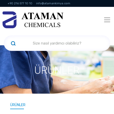
+90 216 577 10 10
info@atamankimya.com
KVKK Politikası
Bilgi Toplumu Hizmetleri
İnsan Kaynakları
ÜRÜNLER
ÜRÜNLER