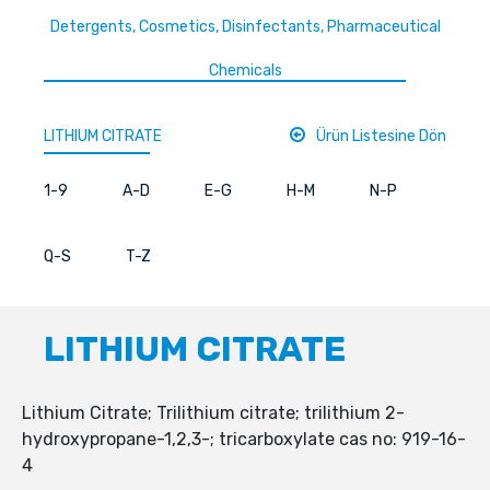
Detergents, Cosmetics, Disinfectants, Pharmaceutical
Chemicals
LITHIUM CITRATE
Ürün Listesine Dön
1-9
A-D
E-G
H-M
N-P
Q-S
T-Z
LITHIUM CITRATE
Lithium Citrate; Trilithium citrate; trilithium 2-
hydroxypropane-1,2,3-; tricarboxylate cas no: 919-16-
4