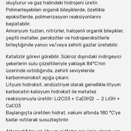
oluşturur ve gaz halindeki hidrojeni üretir.
Polimerleşebilen organik bileşiklerde, özellikle
epoksitlerde, polimerizasyon reaksiyonlarını
başlatabilir.
Amonyum tuzları, nitrürler, halojenli organik bileşikler,
çeşitli metaller, peroksitler ve hidroperoksitlerle
birleştiğinde yanıcı ve/veya zehirli gazlar üretebilir.
Katalizör görevi görebilir. Sükroz dışındaki indirgeyici
şekerlerin sulu çözeltileriyle yaklaşık 84°C'nin
üzerinde ısıtıldığında, zehirli seviyelerde
karbonmonoksit açığa çıkarır.
Lityum hidroksit, endüstriyel olarak genellikle lityum
karbonatın kalsiyum hidroksit ile metatez
reaksiyonuyla üretilir: Li2CO3 + Ca(OH)2 → 2 LiOH +
CaCO3
Başlangıçta üretilen hidrat, vakum altında 180 °C'ye
kadar ısıtılarak susuzlaştırılır.