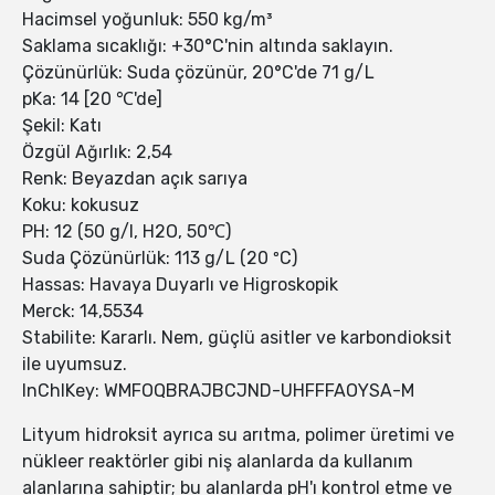
Hacimsel yoğunluk: 550 kg/m³
Saklama sıcaklığı: +30°C'nin altında saklayın.
Çözünürlük: Suda çözünür, 20°C'de 71 g/L
pKa: 14 [20 ℃'de]
Şekil: Katı
Özgül Ağırlık: 2,54
Renk: Beyazdan açık sarıya
Koku: kokusuz
PH: 12 (50 g/l, H2O, 50℃)
Suda Çözünürlük: 113 g/L (20 ºC)
Hassas: Havaya Duyarlı ve Higroskopik
Merck: 14,5534
Stabilite: Kararlı. Nem, güçlü asitler ve karbondioksit
ile uyumsuz.
InChIKey: WMFOQBRAJBCJND-UHFFFAOYSA-M
Lityum hidroksit ayrıca su arıtma, polimer üretimi ve
nükleer reaktörler gibi niş alanlarda da kullanım
alanlarına sahiptir; bu alanlarda pH'ı kontrol etme ve