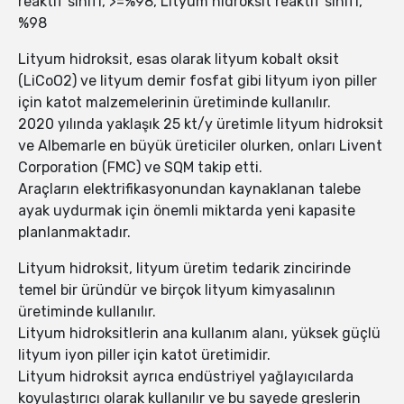
reaktif sınıfı, >=%98, Lityum hidroksit reaktif sınıfı,
%98
Lityum hidroksit, esas olarak lityum kobalt oksit
(LiCoO2) ve lityum demir fosfat gibi lityum iyon piller
için katot malzemelerinin üretiminde kullanılır.
2020 yılında yaklaşık 25 kt/y üretimle lityum hidroksit
ve Albemarle en büyük üreticiler olurken, onları Livent
Corporation (FMC) ve SQM takip etti.
Araçların elektrifikasyonundan kaynaklanan talebe
ayak uydurmak için önemli miktarda yeni kapasite
planlanmaktadır.
Lityum hidroksit, lityum üretim tedarik zincirinde
temel bir üründür ve birçok lityum kimyasalının
üretiminde kullanılır.
Lityum hidroksitlerin ana kullanım alanı, yüksek güçlü
lityum iyon piller için katot üretimidir.
Lityum hidroksit ayrıca endüstriyel yağlayıcılarda
koyulaştırıcı olarak kullanılır ve bu sayede greslerin