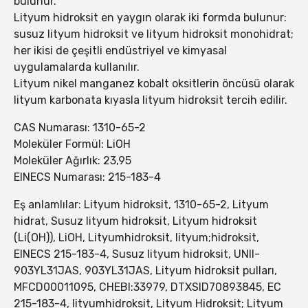
bulunur.
Lityum hidroksit en yaygın olarak iki formda bulunur:
susuz lityum hidroksit ve lityum hidroksit monohidrat;
her ikisi de çeşitli endüstriyel ve kimyasal
uygulamalarda kullanılır.
Lityum nikel manganez kobalt oksitlerin öncüsü olarak
lityum karbonata kıyasla lityum hidroksit tercih edilir.
CAS Numarası: 1310-65-2
Moleküler Formül: LiOH
Moleküler Ağırlık: 23,95
EINECS Numarası: 215-183-4
Eş anlamlılar: Lityum hidroksit, 1310-65-2, Lityum
hidrat, Susuz lityum hidroksit, Lityum hidroksit
(Li(OH)), LiOH, Lityumhidroksit, lityum;hidroksit,
EINECS 215-183-4, Susuz lityum hidroksit, UNII-
903YL31JAS, 903YL31JAS, Lityum hidroksit pulları,
MFCD00011095, CHEBI:33979, DTXSID70893845, EC
215-183-4, lityumhidroksit, Lityum Hidroksit; Lityum