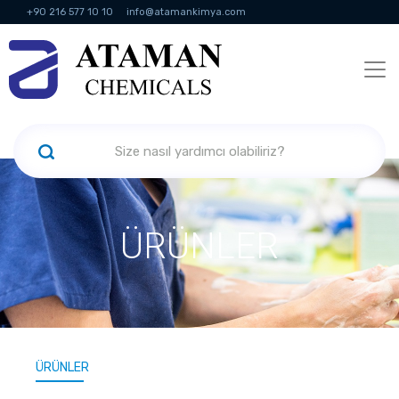
+90 216 577 10 10
info@atamankimya.com
KVKK Politikası
Bilgi Toplumu Hizmetleri
İnsan Kaynakları
ÜRÜNLER
ÜRÜNLER