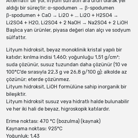
Alternatif bir yol, lityum sülfatın ara ürün olarak yer
aldığı bir süreçtir: α-spodumen → β-spodumen
β-spodumen + CaO → Li2O + ... Li2O + H2SO4 →
Li2SO4 + H2O, Li2SO4 + 2 NaOH → Na2SO4 + 2 LiOH
Başlıca yan ürünler, piyasa değeri olan alçı ve sodyum
sülfattır.
Lityum hidroksit, beyaz monoklinik kristal yapılı bir
katıdır; kırılma indisi 1,460; yoğunluğu 1,51 g/cm³;
suda çözünür, susuz tuzundan daha çözünür (10 ve
100°C'de sırasıyla 22,3 g ve 26,8 g/100 g); alkolde az
çözünür; eterde çözünmez.
Lityum hidroksit, LiOH formülüne sahip inorganik bir
bileşiktir.
Lityum hidroksit susuz veya hidratlı halde bulunabilir
ve her iki hali de beyaz, higroskopik katılardır.
Erime noktası: 470 °C (bozulma) (kaynak)
Kaynama noktası: 925°C
Yoğunluk: 1,43