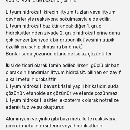
450°C; 924°C'de bozunur) bilinir.
Lityum hidroksit, kirecin lityum tuzları veya lityum
cevherleriyle reaksiyona sokulmasıyla elde edilir.
Lityum hidroksit baziktir ancak diğer 1. grup
hidroksitlerinden ziyade 2. grup hidroksitlerine daha
çok benzer (periyodik bir grubun ilk üyesinin atipik
özelliklere sahip olmasına bir örnek).
Bunlar suda çözünür, etanolde ise az çözünürler.
İkisi de ticari olarak temin edilebilirken, güçlü bir baz
olarak sınıflandırılan lityum hidroksit, bilinen en zayıf
alkali metal hidroksittir.
Lityum hidroksit, beyaz kristal yapılı bir katıdır; suda
çözünür, etanolde az çözünür ve eterde çözünmez.
Lityum hidroksit, asitleri ekzotermik olarak nötralize
ederek tuz ve su oluşturur.
Alüminyum ve çinko gibi bazı metallerle reaksiyona
girerek metalin oksitlerini veya hidroksitlerini