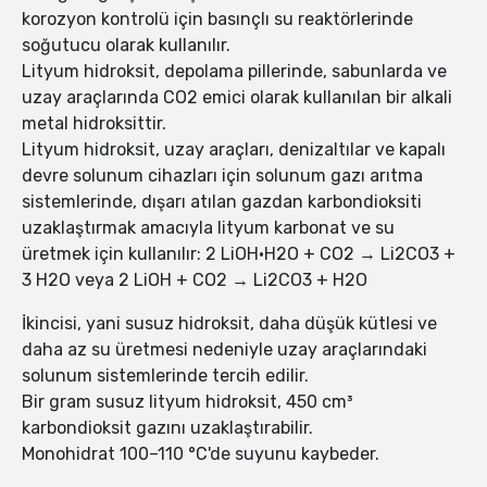
korozyon kontrolü için basınçlı su reaktörlerinde
soğutucu olarak kullanılır.
Lityum hidroksit, depolama pillerinde, sabunlarda ve
uzay araçlarında CO2 emici olarak kullanılan bir alkali
metal hidroksittir.
Lityum hidroksit, uzay araçları, denizaltılar ve kapalı
devre solunum cihazları için solunum gazı arıtma
sistemlerinde, dışarı atılan gazdan karbondioksiti
uzaklaştırmak amacıyla lityum karbonat ve su
üretmek için kullanılır: 2 LiOH·H2O + CO2 → Li2CO3 +
3 H2O veya 2 LiOH + CO2 → Li2CO3 + H2O
İkincisi, yani susuz hidroksit, daha düşük kütlesi ve
daha az su üretmesi nedeniyle uzay araçlarındaki
solunum sistemlerinde tercih edilir.
Bir gram susuz lityum hidroksit, 450 cm³
karbondioksit gazını uzaklaştırabilir.
Monohidrat 100–110 °C'de suyunu kaybeder.