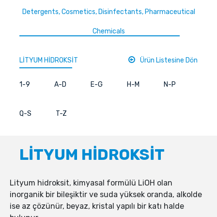
Detergents, Cosmetics, Disinfectants, Pharmaceutical
Chemicals
LİTYUM HİDROKSİT
Ürün Listesine Dön
1-9
A-D
E-G
H-M
N-P
Q-S
T-Z
LİTYUM HİDROKSİT
Lityum hidroksit, kimyasal formülü LiOH olan
inorganik bir bileşiktir ve suda yüksek oranda, alkolde
ise az çözünür, beyaz, kristal yapılı bir katı halde