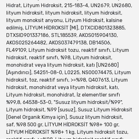
Hidrat, Lityum Hidroksit, 215-183-4, UN2679, UN2680,
lityum hidroksit, lityum hidroksit, lityum hidroksit,
lityum monoksit anyonu, Lityum Hidroksit, kalsine
edilmiş, LİTYUM HİDROKSİT [MI], DTXCID801323885,
DTXSID901337186, STL185539, AKOS015904130,
AKOS025264482, AKOS037479138, DB14506,
FL49109, Lityum hidroksit tozu, reaktif sınıfı, Lityum
hidroksit, reaktif sınıfı, %98, Lityum hidroksit,
monohidrat veya lityum hidroksit, katı [UN2680]
[Aşındırıcı], 54251-08-0, L0225, NS00074475, Lityum
hidroksit, toz, reaktif sınıfı, >=%98, Q407613, Lityum
hidroksit, monohidrat veya lityum hidroksit, katı,
Lityum hidroksit, monohidrat, İz elementler sınıfı
%99,8, 64538-53-0, "Susuz lityum hidroksit/%99",
Lityum hidroksit, %99 [susuz], Susuz Lityum Hidroksit
[Genel Organik Kimya için], Susuz lityum hidroksit,
saf, %98 500 gr, LİTYUM HİDROKSİT %98+ 100 gr,
LİTYUM HİDROKSİT %98+ 1 kg, Lityum hidroksit tozu,