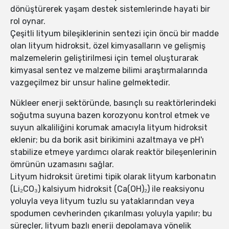
dönüştürerek yaşam destek sistemlerinde hayati bir
rol oynar.
Çeşitli lityum bileşiklerinin sentezi için öncü bir madde
olan lityum hidroksit, özel kimyasalların ve gelişmiş
malzemelerin geliştirilmesi için temel oluşturarak
kimyasal sentez ve malzeme bilimi araştırmalarında
vazgeçilmez bir unsur haline gelmektedir.
Nükleer enerji sektöründe, basınçlı su reaktörlerindeki
soğutma suyuna bazen korozyonu kontrol etmek ve
suyun alkaliliğini korumak amacıyla lityum hidroksit
eklenir; bu da borik asit birikimini azaltmaya ve pH'ı
stabilize etmeye yardımcı olarak reaktör bileşenlerinin
ömrünün uzamasını sağlar.
Lityum hidroksit üretimi tipik olarak lityum karbonatın
(Li₂CO₃) kalsiyum hidroksit (Ca(OH)₂) ile reaksiyonu
yoluyla veya lityum tuzlu su yataklarından veya
spodumen cevherinden çıkarılması yoluyla yapılır; bu
süreçler, lityum bazlı enerji depolamaya yönelik