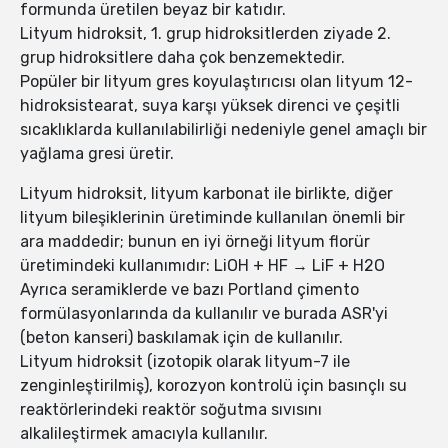
formunda üretilen beyaz bir katıdır.
Lityum hidroksit, 1. grup hidroksitlerden ziyade 2.
grup hidroksitlere daha çok benzemektedir.
Popüler bir lityum gres koyulaştırıcısı olan lityum 12-
hidroksistearat, suya karşı yüksek direnci ve çeşitli
sıcaklıklarda kullanılabilirliği nedeniyle genel amaçlı bir
yağlama gresi üretir.
Lityum hidroksit, lityum karbonat ile birlikte, diğer
lityum bileşiklerinin üretiminde kullanılan önemli bir
ara maddedir; bunun en iyi örneği lityum florür
üretimindeki kullanımıdır: LiOH + HF → LiF + H2O
Ayrıca seramiklerde ve bazı Portland çimento
formülasyonlarında da kullanılır ve burada ASR'yi
(beton kanseri) baskılamak için de kullanılır.
Lityum hidroksit (izotopik olarak lityum-7 ile
zenginleştirilmiş), korozyon kontrolü için basınçlı su
reaktörlerindeki reaktör soğutma sıvısını
alkalileştirmek amacıyla kullanılır.