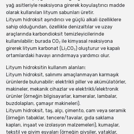
yağ asitleriyle reaksiyona girerek koyulaştırıcı madde
olarak kullanılan lityum sabunları üretir.
Lityum hidroksit aşındırıcı ve güçlü alkali özelliklere
sahip olduğundan, özellikle denizaltılar ve uzay
araçlarında karbondioksit temizleyicilerinde
kullanılabilir; burada CO₂ ile kimyasal reaksiyona
girerek lityum karbonat (Li₂CO₃) oluşturur ve kapalı
ortamlardaki havayı arındırmaya yardımcı olur.
Lityum hidroksitin kullanım alanları:
Lityum hidroksit, salınımı amaçlanmayan karmaşık
ürünlerde bulunabilir: elektrikli piller ve akümülatörler,
makineler, mekanik cihazlar ve elektrikli/elektronik
ürünler (örneğin bilgisayarlar, kameralar, lambalar,
buzdolapları, çamaşır makineleri).
Lityum hidroksit, taş, alçı, çimento, cam veya seramik
(örneğin tabaklar, tencere/tavalar, gıda saklama
kapları, inşaat ve izolasyon malzemeleri), kumaşlar,
tekstil ve giyim eşyaları (örneğin giysiler, yataklar,