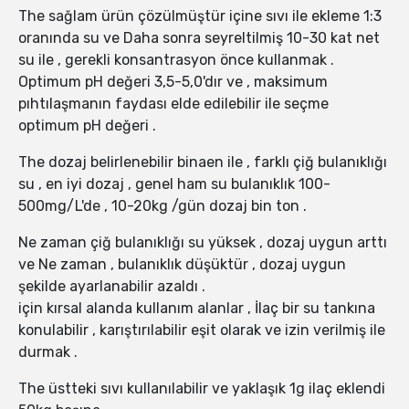
The sağlam ürün çözülmüştür içine sıvı ile ekleme 1:3
oranında su ve Daha sonra seyreltilmiş 10-30 kat net
su ile , gerekli konsantrasyon önce kullanmak .
Optimum pH değeri 3,5-5,0'dır ve , maksimum
pıhtılaşmanın faydası elde edilebilir ile seçme
optimum pH değeri .
The dozaj belirlenebilir binaen ile , farklı çiğ bulanıklığı
su , en iyi dozaj , genel ham su bulanıklık 100-
500mg/L'de , 10-20kg /gün dozaj bin ton .
Ne zaman çiğ bulanıklığı su yüksek , dozaj uygun arttı
ve Ne zaman , bulanıklık düşüktür , dozaj uygun
şekilde ayarlanabilir azaldı .
için kırsal alanda kullanım alanlar , İlaç bir su tankına
konulabilir , karıştırılabilir eşit olarak ve izin verilmiş ile
durmak .
The üstteki sıvı kullanılabilir ve yaklaşık 1g ilaç eklendi