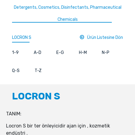
Detergents, Cosmetics, Disinfectants, Pharmaceutical
Chemicals
LOCRON S
Ürün Listesine Dön
1-9
A-D
E-G
H-M
N-P
Q-S
T-Z
LOCRON S
TANIM:
Locron S bir ter önleyicidir ajan için , kozmetik
endüstri .