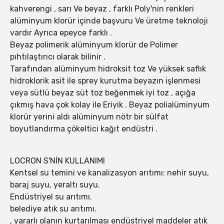
kahverengi , sarı Ve beyaz , farklı Poly'nin renkleri
alüminyum klorür içinde başvuru Ve üretme teknoloji
vardır Ayrıca epeyce farklı .
Beyaz polimerik alüminyum klorür de Polimer
pıhtılaştırıcı olarak bilinir .
Tarafından alüminyum hidroksit toz Ve yüksek saflık
hidroklorik asit ile sprey kurutma beyazın işlenmesi
veya sütlü beyaz süt toz beğenmek iyi toz , açığa
çıkmış hava çok kolay ile Eriyik . Beyaz polialüminyum
klorür yerini aldı alüminyum nötr bir sülfat
boyutlandırma çökeltici kağıt endüstri .
LOCRON S'NİN KULLANIMI
Kentsel su temini ve kanalizasyon arıtımı: nehir suyu,
baraj suyu, yeraltı suyu.
Endüstriyel su arıtımı.
belediye atık su arıtımı.
, yararlı olanın kurtarılması endüstriyel maddeler atık