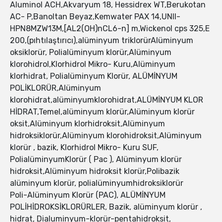
Aluminol ACH,Akvaryum 18, Hessidrex WT,Berukotan
AC- P,Banoltan Beyaz,Kemwater PAX 14,UNII-
HPN8MZW13M,[AL2(OH)nCL6-n] m,Wickenol cps 325,E
200,(pıhtılaştırıcı),alüminyum triklorürAlüminyum
oksiklorür, Polialüminyum klorür,Alüminyum
klorohidrol,Klorhidrol Mikro- Kuru,Alüminyum
klorhidrat, Polialüminyum Klorür, ALÜMİNYUM
POLİKLORÜR,Alüminyum
klorohidrat,alüminyumklorohidrat,ALÜMİNYUM KLOR
HİDRAT,Temel,alüminyum klorür,Alüminyum klorür
oksit,Alüminyum klorhidroksit,Alüminyum
hidroksiklorür,Alüminyum klorohidroksit,Alüminyum
klorür , bazik, Klorhidrol Mikro- Kuru SUF,
PolialüminyumKlorür ( Pac ), Alüminyum klorür
hidroksit,Alüminyum hidroksit klorür,Polibazik
alüminyum klorür, polialüminyumhidroksiklorür
Poli-Alüminyum Klorür (PAC), ALÜMİNYUM
POLİHİDROKSİKLORÜRLER, Bazik, alüminyum klorür ,
hidrat, Dialuminyum-klorür-pentahidroksit,