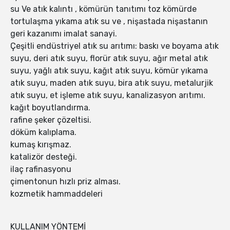
su Ve atık kalıntı , kömürün tanıtımı toz kömürde
tortulaşma yıkama atık su ve , nişastada nişastanın
geri kazanımı imalat sanayi.
Çeşitli endüstriyel atık su arıtımı: baskı ve boyama atık
suyu, deri atık suyu, florür atık suyu, ağır metal atık
suyu, yağlı atık suyu, kağıt atık suyu, kömür yıkama
atık suyu, maden atık suyu, bira atık suyu, metalurjik
atık suyu, et işleme atık suyu, kanalizasyon arıtımı.
kağıt boyutlandırma.
rafine şeker çözeltisi.
döküm kalıplama.
kumaş kırışmaz.
katalizör desteği.
ilaç rafinasyonu
çimentonun hızlı priz alması.
kozmetik hammaddeleri
KULLANIM YÖNTEMİ