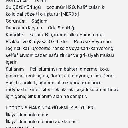
Mol Kütlesi 79.44
Su Çözünürlüğü çözünür H2O, hafif bulanık
kolloidal çözelti oluşturur [MER06]
Görünüm Sağlam
Depolama Koşulu Oda Sıcaklığı
Kararlılık Kararlı. Birçok metalle uyumsuzdur.
Fiziksel ve Kimyasal Özellikler Renksiz veya sarı
reçineli katı. Çözeltisi renksiz veya sarı-kahverengi
şeffaf sıvıdır, bazen safsızlıklar ve gri-siyah mukus
içerir.
Kullanım Poli alüminyum bakteri giderme, koku
giderme, renk açma, florür, alüminyum, krom, fenol,
yağ, bulanıklık, ağır metal tuzlarına ek olarak,
radyoaktif kirleticilere ek olarak, çeşitli suları arıtmak
için geniş bir kullanım alanına sahiptir.
LOCRON S HAKKINDA GÜVENLİK BİLGİLERİ
İlk yardım önlemleri:
İlk yardım önlemlerinin açıklaması: