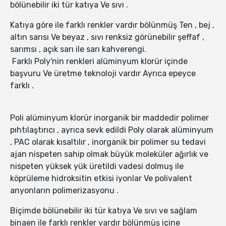
bölünebilir iki tür katıya Ve sıvı .
Katıya göre ile farklı renkler vardır bölünmüş Ten , bej ,
altın sarısı Ve beyaz , sıvı renksiz görünebilir şeffaf ,
sarımsı , açık sarı ile sarı kahverengi.
Farklı Poly'nin renkleri alüminyum klorür içinde
başvuru Ve üretme teknoloji vardır Ayrıca epeyce
farklı .
Poli alüminyum klorür inorganik bir maddedir polimer
pıhtılaştırıcı , ayrıca sevk edildi Poly olarak alüminyum
, PAC olarak kısaltılır , inorganik bir polimer su tedavi
ajan nispeten sahip olmak büyük moleküler ağırlık ve
nispeten yüksek yük üretildi vadesi dolmuş ile
köprüleme hidroksitin etkisi iyonlar Ve polivalent
anyonların polimerizasyonu .
Biçimde bölünebilir iki tür katıya Ve sıvı ve sağlam
binaen ile farklı renkler vardır bölünmüş içine