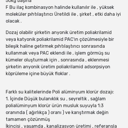
50kg başına
F Bu ilaç kombinasyon halinde kullanılır ile , yüksek
moleküler pıhtılaştırıcı Üretildi ile , şirket , etki daha iyi
olacak .
Dozaj olabilir şirketin anyonik üretim poliakrilamid
veya katyonik poliakrilamid PAC'ın çözülmesiyle bir
bileşik haline getirmek pıhtılaştırıcı sonrasında
kullanmak veya PAC eklendi ile , işlem görmüş su
kümeler oluşturmak için , sonrasında , eklenmesi
şirketin anyonik üretim poliakrilamid adsorpsiyon
köprüleme içine büyük floklar .
Farklı su kalitelerinde Poli alüminyum klorür dozajı:
1. İçinde Düşük bulanıklık su , seyreltik , sağlam
polialüminyum klorür ürün musluk suyuyla 1:3
oranında ( ağırlıkça ) oranı ) ve karıştırmak değin
tamamen çözünmüş
İkincisi , yaşamda , kanalizasyon üretimi , referansla