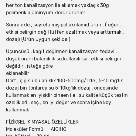
her ton kanalizasyon ile eklemek yaklaşık 30g
polimerik alüminyum klorür ürünler .
Sonra ekle , seyreltilmiş poliakrilamid ürün , ( eğer ,
etkisi belirgin değil lütfen azaltmak veya arttırmak ,
dozajı (Ürün uygun şekilde.)
Üçüncüsü , kağıt değirmen kanalizasyon tedavi ,
düşük oranı bulanıklık su kullanılırsa , etkisi belirgin
değildir , isteğe göre
eklenebilir .
Dört , çiğ su bulanıklık 100-500mg/L'de , 5-10 mg'lık
dozaj bin tonlarca su 5-10kg'lık dozaj , öncesinde
kullanmak en iyisidir binaen ile , su kalite küçük testin
özellikleri , seç , en iyi değer ve sonra içine koy
kullanmak .
FİZİKSEL-KİMYASAL ÖZELLİKLER
Moleküler Formül AlClHO