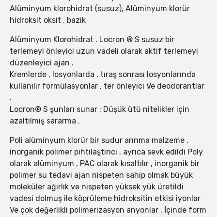
Alüminyum klorohidrat (susuz), Alüminyum klorür
hidroksit oksit , bazik
Alüminyum Klorohidrat . Locron ® S susuz bir
terlemeyi önleyici uzun vadeli olarak aktif terlemeyi
düzenleyici ajan .
Kremlerde , losyonlarda , tıraş sonrası losyonlarında
kullanılır formülasyonlar , ter önleyici Ve deodorantlar
.
Locron® S şunları sunar : Düşük ütü nitelikler için
azaltılmış sararma .
Poli alüminyum klorür bir sudur arınma malzeme ,
inorganik polimer pıhtılaştırıcı , ayrıca sevk edildi Poly
olarak alüminyum , PAC olarak kısaltılır , inorganik bir
polimer su tedavi ajan nispeten sahip olmak büyük
moleküler ağırlık ve nispeten yüksek yük üretildi
vadesi dolmuş ile köprüleme hidroksitin etkisi iyonlar
Ve çok değerlikli polimerizasyon anyonlar . İçinde form