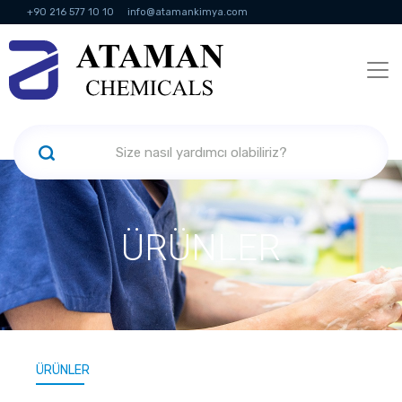
+90 216 577 10 10
info@atamankimya.com
KVKK Politikası
Bilgi Toplumu Hizmetleri
İnsan Kaynakları
ÜRÜNLER
ÜRÜNLER