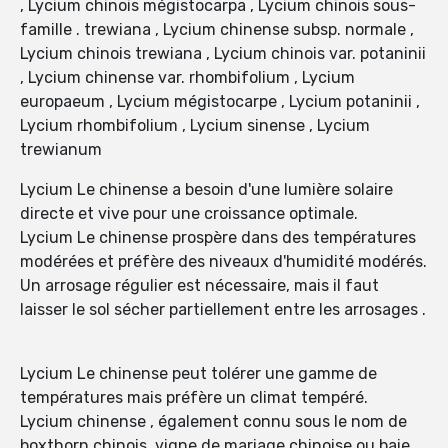
, Lycium chinois mégistocarpa , Lycium chinois sous-
famille . trewiana , Lycium chinense subsp. normale ,
Lycium chinois trewiana , Lycium chinois var. potaninii
, Lycium chinense var. rhombifolium , Lycium
europaeum , Lycium mégistocarpe , Lycium potaninii ,
Lycium rhombifolium , Lycium sinense , Lycium
trewianum
Lycium Le chinense a besoin d'une lumière solaire
directe et vive pour une croissance optimale.
Lycium Le chinense prospère dans des températures
modérées et préfère des niveaux d'humidité modérés.
Un arrosage régulier est nécessaire, mais il faut
laisser le sol sécher partiellement entre les arrosages .
Lycium Le chinense peut tolérer une gamme de
températures mais préfère un climat tempéré.
Lycium chinense , également connu sous le nom de
boxthorn chinois, vigne de mariage chinoise ou baie