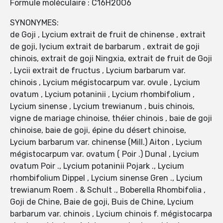
Formule moléculaire : C16H20O6
SYNONYMES:
de Goji , Lycium extrait de fruit de chinense , extrait
de goji, lycium extrait de barbarum , extrait de goji
chinois, extrait de goji Ningxia, extrait de fruit de Goji
, Lycii extrait de fructus , Lycium barbarum var.
chinois , Lycium mégistocarpum var. ovule , Lycium
ovatum , Lycium potaninii , Lycium rhombifolium ,
Lycium sinense , Lycium trewianum , buis chinois,
vigne de mariage chinoise, théier chinois , baie de goji
chinoise, baie de goji, épine du désert chinoise,
Lycium barbarum var. chinense (Mill.) Aiton , Lycium
mégistocarpum var. ovatum ( Poir .) Dunal , Lycium
ovatum Poir ., Lycium potaninii Pojark ., Lycium
rhombifolium Dippel , Lycium sinense Gren ., Lycium
trewianum Roem . & Schult ., Boberella Rhombifolia ,
Goji de Chine, Baie de goji, Buis de Chine, Lycium
barbarum var. chinois , Lycium chinois f. mégistocarpa