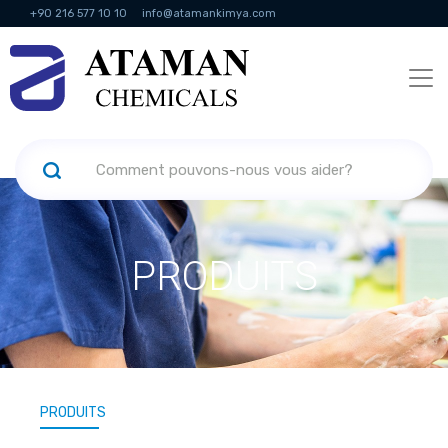
+90 216 577 10 10
info@atamankimya.com
KVKK Politikası
Services de la société de l'information
Ressources
humaines
PRODUITS
PRODUITS