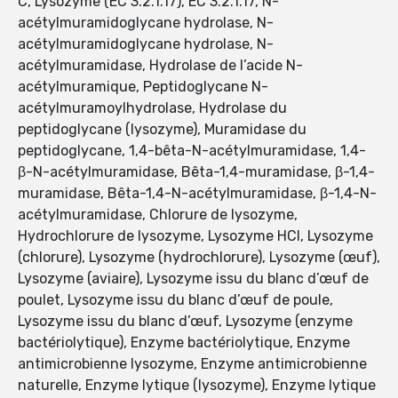
C, Lysozyme (EC 3.2.1.17), EC 3.2.1.17, N-
acétylmuramidoglycane hydrolase, N-
acétylmuramidoglycane hydrolase, N-
acétylmuramidase, Hydrolase de l’acide N-
acétylmuramique, Peptidoglycane N-
acétylmuramoylhydrolase, Hydrolase du
peptidoglycane (lysozyme), Muramidase du
peptidoglycane, 1,4-bêta-N-acétylmuramidase, 1,4-
β-N-acétylmuramidase, Bêta-1,4-muramidase, β-1,4-
muramidase, Bêta-1,4-N-acétylmuramidase, β-1,4-N-
acétylmuramidase, Chlorure de lysozyme,
Hydrochlorure de lysozyme, Lysozyme HCl, Lysozyme
(chlorure), Lysozyme (hydrochlorure), Lysozyme (œuf),
Lysozyme (aviaire), Lysozyme issu du blanc d’œuf de
poulet, Lysozyme issu du blanc d’œuf de poule,
Lysozyme issu du blanc d’œuf, Lysozyme (enzyme
bactériolytique), Enzyme bactériolytique, Enzyme
antimicrobienne lysozyme, Enzyme antimicrobienne
naturelle, Enzyme lytique (lysozyme), Enzyme lytique