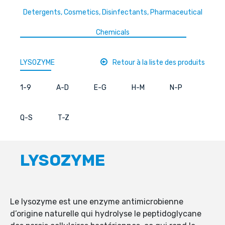
Detergents, Cosmetics, Disinfectants, Pharmaceutical
Chemicals
LYSOZYME
Retour à la liste des produits
1-9
A-D
E-G
H-M
N-P
Q-S
T-Z
LYSOZYME
Le lysozyme est une enzyme antimicrobienne
d’origine naturelle qui hydrolyse le peptidoglycane