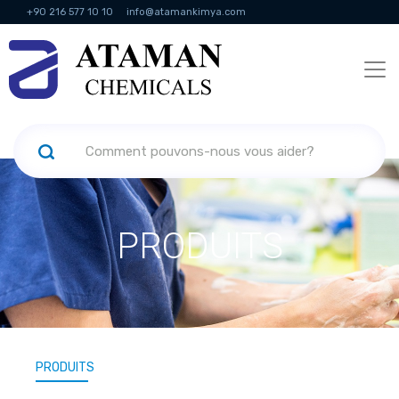
+90 216 577 10 10
info@atamankimya.com
KVKK Politikası
Services de la société de l'information
Ressources
humaines
PRODUITS
PRODUITS