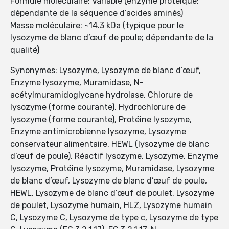
Formule moléculaire: Variable (enzyme protéique;
dépendante de la séquence d’acides aminés)
Masse moléculaire: ~14.3 kDa (typique pour le
lysozyme de blanc d’œuf de poule; dépendante de la
qualité)
Synonymes: Lysozyme, Lysozyme de blanc d’œuf,
Enzyme lysozyme, Muramidase, N-
acétylmuramidoglycane hydrolase, Chlorure de
lysozyme (forme courante), Hydrochlorure de
lysozyme (forme courante), Protéine lysozyme,
Enzyme antimicrobienne lysozyme, Lysozyme
conservateur alimentaire, HEWL (lysozyme de blanc
d’œuf de poule), Réactif lysozyme, Lysozyme, Enzyme
lysozyme, Protéine lysozyme, Muramidase, Lysozyme
de blanc d’œuf, Lysozyme de blanc d’œuf de poule,
HEWL, Lysozyme de blanc d’œuf de poulet, Lysozyme
de poulet, Lysozyme humain, HLZ, Lysozyme humain
C, Lysozyme C, Lysozyme de type c, Lysozyme de type