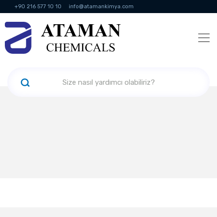
+90 216 577 10 10
info@atamankimya.com
KVKK Politikası
Bilgi Toplumu Hizmetleri
İnsan Kaynakları