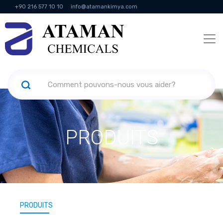
+90 216 577 10 10
info@atamankimya.com
KVKK Politikası
Services de la société de l'information
Ressources
humaines
PRODUITS
PRODUITS