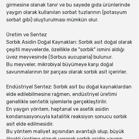
girmesine olanak tanır ve bu sayede gıda ürünlerinde
yaygın olarak kullanılan sorbat tuzlarının (potasyum
sorbat gibi) oluşturulması mümkün olur.
Üretim ve Sentez
Sorbik Asidin Doğal Kaynakları: Sorbik asit doğal olarak
çeşitli meyvelerde, özellikle de "sorbik" ismini aldığı
üvez meyvesinde (Sorbus aucuparia) bulunur.
Bu meyveler, mikrobiyal büyümeye karşı doğal
savunmalarının bir parçası olarak sorbik asit içerirler.
Endüstriyel Sentez: Sorbik asit bu doğal kaynaklardan
elde edilebilmesine rağmen, endüstriyel üretimi
genellikle sentetik işlemlerle gerçekleştirilir.
En yaygın yöntem, heptanal ve asetik asidin
kondansasyonuyla katalitik reaksiyon sonucu sorbik
asit elde edilmesidir.
Bu yöntem maliyet açısından avantajlı olup, büyük
ölçekli üretime olanak vererek sorbik asidin yaygın