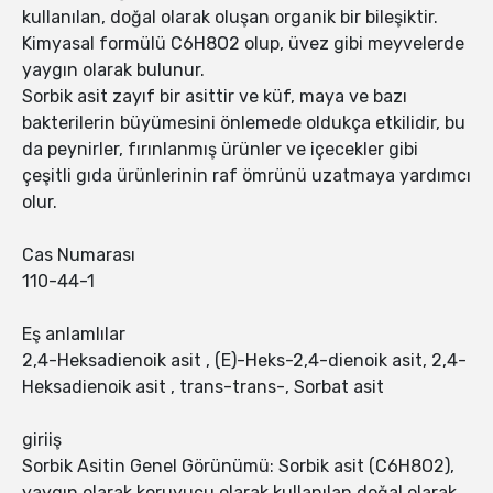
kullanılan, doğal olarak oluşan organik bir bileşiktir.
Kimyasal formülü C6H8O2 olup, üvez gibi meyvelerde
yaygın olarak bulunur.
Sorbik asit zayıf bir asittir ve küf, maya ve bazı
bakterilerin büyümesini önlemede oldukça etkilidir, bu
da peynirler, fırınlanmış ürünler ve içecekler gibi
çeşitli gıda ürünlerinin raf ömrünü uzatmaya yardımcı
olur.
Cas Numarası
110-44-1
Eş anlamlılar
2,4-Heksadienoik asit , (E)-Heks-2,4-dienoik asit, 2,4-
Heksadienoik asit , trans-trans-, Sorbat asit
giriiş
Sorbik Asitin Genel Görünümü: Sorbik asit (C6H8O2),
yaygın olarak koruyucu olarak kullanılan doğal olarak