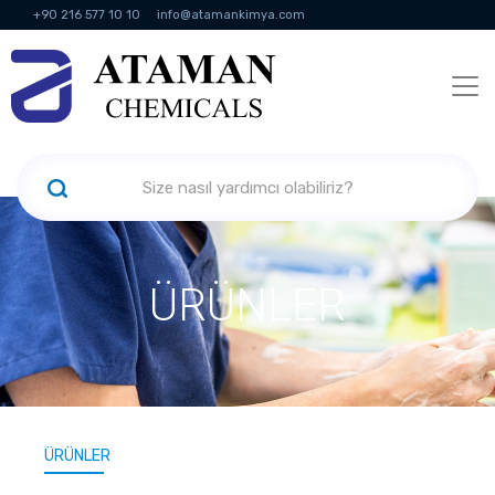
+90 216 577 10 10
info@atamankimya.com
KVKK Politikası
Bilgi Toplumu Hizmetleri
İnsan Kaynakları
ÜRÜNLER
ÜRÜNLER