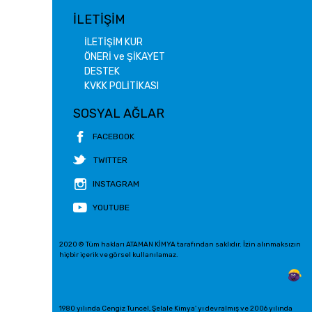
İLETİŞİM
İLETİŞİM KUR
ÖNERİ ve ŞİKAYET
DESTEK
KVKK POLİTİKASI
SOSYAL AĞLAR
FACEBOOK
TWITTER
INSTAGRAM
YOUTUBE
2020 © Tüm hakları ATAMAN KİMYA tarafından saklıdır. İzin alınmaksızın
hiçbir içerik ve görsel kullanılamaz.
1980 yılında Cengiz Tuncel, Şelale Kimya' yı devralmış ve 2006 yılında