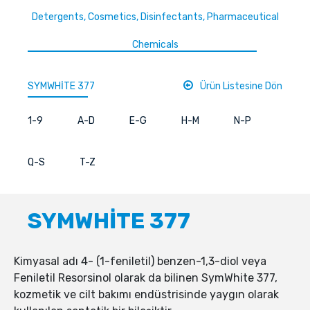
Detergents, Cosmetics, Disinfectants, Pharmaceutical
Chemicals
SYMWHİTE 377
Ürün Listesine Dön
1-9
A-D
E-G
H-M
N-P
Q-S
T-Z
SYMWHİTE 377
Kimyasal adı 4- (1-feniletil) benzen-1,3-diol veya
Feniletil Resorsinol olarak da bilinen SymWhite 377,
kozmetik ve cilt bakımı endüstrisinde yaygın olarak