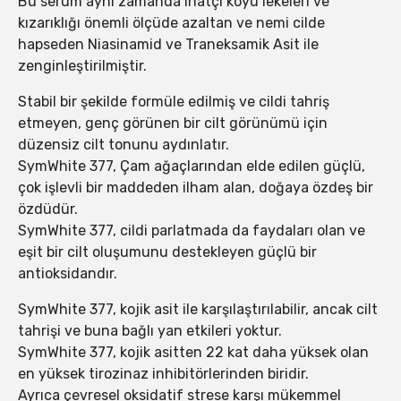
Bu serum aynı zamanda inatçı koyu lekeleri ve
kızarıklığı önemli ölçüde azaltan ve nemi cilde
hapseden Niasinamid ve Traneksamik Asit ile
zenginleştirilmiştir.
Stabil bir şekilde formüle edilmiş ve cildi tahriş
etmeyen, genç görünen bir cilt görünümü için
düzensiz cilt tonunu aydınlatır.
SymWhite 377, Çam ağaçlarından elde edilen güçlü,
çok işlevli bir maddeden ilham alan, doğaya özdeş bir
özdüdür.
SymWhite 377, cildi parlatmada da faydaları olan ve
eşit bir cilt oluşumunu destekleyen güçlü bir
antioksidandır.
SymWhite 377, kojik asit ile karşılaştırılabilir, ancak cilt
tahrişi ve buna bağlı yan etkileri yoktur.
SymWhite 377, kojik asitten 22 kat daha yüksek olan
en yüksek tirozinaz inhibitörlerinden biridir.
Ayrıca çevresel oksidatif strese karşı mükemmel