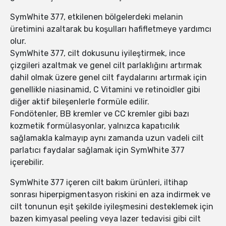
SymWhite 377, etkilenen bölgelerdeki melanin
üretimini azaltarak bu koşulları hafifletmeye yardımcı
olur.
SymWhite 377, cilt dokusunu iyileştirmek, ince
çizgileri azaltmak ve genel cilt parlaklığını artırmak
dahil olmak üzere genel cilt faydalarını artırmak için
genellikle niasinamid, C Vitamini ve retinoidler gibi
diğer aktif bileşenlerle formüle edilir.
Fondötenler, BB kremler ve CC kremler gibi bazı
kozmetik formülasyonlar, yalnızca kapatıcılık
sağlamakla kalmayıp aynı zamanda uzun vadeli cilt
parlatıcı faydalar sağlamak için SymWhite 377
içerebilir.
SymWhite 377 içeren cilt bakım ürünleri, iltihap
sonrası hiperpigmentasyon riskini en aza indirmek ve
cilt tonunun eşit şekilde iyileşmesini desteklemek için
bazen kimyasal peeling veya lazer tedavisi gibi cilt