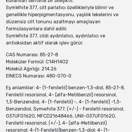
kullanılan sentetik bir bileşiktir.
SymWhite 377, cilt parlatıcı özellikleriyle bilinir ve
genellikle hiperpigmentasyonu, yaşlılık lekelerini ve
düzensiz cilt tonunu azaltmayı amaçlayan
formülasyonlara dahil edilir.
SymWhite 377, cildi aydınlatıcı, aydınlatıcı ve
antioksidan aktif olarak işlev görür.
CAS Numarası: 85-27-8
Moleküler Formül: C14H14O2
Molekül Ağırlığı: 214.26
EINECS Numarası: 480-070-0
Eş anlamlılar: 4- (1-feniletil) benzen-1,3-diol, 85-27-8,
Feniletil resorsinol, 4- (alfa-Metilbenzil) resorsinol,
1,3-Benzendiol, 4- (1-feniletil) -, 4- (1-feniletil) -1,3-
Benzendiol, Symwhite 377, (+/-) - Feniletil resorsinol,
G37UFG162O, MFCD21648466, UNII-G37UFG162O,
Feniletil resorsinol, (+/-), 4- (alfa-Metilbenzil)
resorsinol; 4-(1-Feniletil)benzen-1,3-diol; 4- (1-