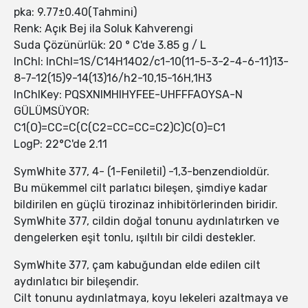
pka: 9.77±0.40(Tahmini)
Renk: Açık Bej ila Soluk Kahverengi
Suda Çözünürlük: 20 ° C'de 3.85 g / L
InChI: InChI=1S/C14H14O2/c1-10(11-5-3-2-4-6-11)13-
8-7-12(15)9-14(13)16/h2-10,15-16H,1H3
InChIKey: PQSXNIMHIHYFEE-UHFFFAOYSA-N
GÜLÜMSÜYOR:
C1(O)=CC=C(C(C2=CC=CC=C2)C)C(O)=C1
LogP: 22°C'de 2.11
SymWhite 377, 4- (1-Feniletil) -1,3-benzendioldür.
Bu mükemmel cilt parlatıcı bileşen, şimdiye kadar
bildirilen en güçlü tirozinaz inhibitörlerinden biridir.
SymWhite 377, cildin doğal tonunu aydınlatırken ve
dengelerken eşit tonlu, ışıltılı bir cildi destekler.
SymWhite 377, çam kabuğundan elde edilen cilt
aydınlatıcı bir bileşendir.
Cilt tonunu aydınlatmaya, koyu lekeleri azaltmaya ve