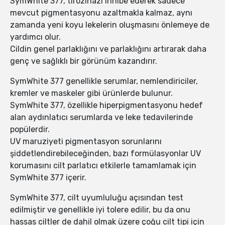
SymWhite 377, tirozinazı inhibe ederek sadece
mevcut pigmentasyonu azaltmakla kalmaz, aynı
zamanda yeni koyu lekelerin oluşmasını önlemeye de
yardımcı olur.
Cildin genel parlaklığını ve parlaklığını artırarak daha
genç ve sağlıklı bir görünüm kazandırır.
SymWhite 377 genellikle serumlar, nemlendiriciler,
kremler ve maskeler gibi ürünlerde bulunur.
SymWhite 377, özellikle hiperpigmentasyonu hedef
alan aydınlatıcı serumlarda ve leke tedavilerinde
popülerdir.
UV maruziyeti pigmentasyon sorunlarını
şiddetlendirebileceğinden, bazı formülasyonlar UV
korumasını cilt parlatıcı etkilerle tamamlamak için
SymWhite 377 içerir.
SymWhite 377, cilt uyumluluğu açısından test
edilmiştir ve genellikle iyi tolere edilir, bu da onu
hassas ciltler de dahil olmak üzere çoğu cilt tipi için