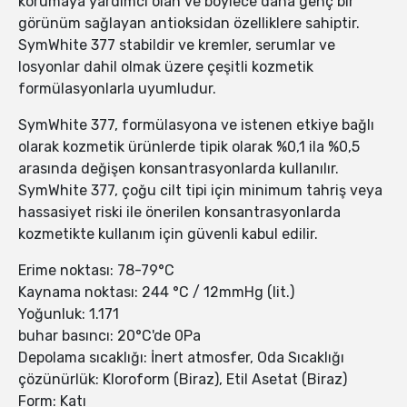
korumaya yardımcı olan ve böylece daha genç bir
görünüm sağlayan antioksidan özelliklere sahiptir.
SymWhite 377 stabildir ve kremler, serumlar ve
losyonlar dahil olmak üzere çeşitli kozmetik
formülasyonlarla uyumludur.
SymWhite 377, formülasyona ve istenen etkiye bağlı
olarak kozmetik ürünlerde tipik olarak %0,1 ila %0,5
arasında değişen konsantrasyonlarda kullanılır.
SymWhite 377, çoğu cilt tipi için minimum tahriş veya
hassasiyet riski ile önerilen konsantrasyonlarda
kozmetikte kullanım için güvenli kabul edilir.
Erime noktası: 78-79°C
Kaynama noktası: 244 °C / 12mmHg (lit.)
Yoğunluk: 1.171
buhar basıncı: 20°C'de 0Pa
Depolama sıcaklığı: İnert atmosfer, Oda Sıcaklığı
çözünürlük: Kloroform (Biraz), Etil Asetat (Biraz)
Form: Katı