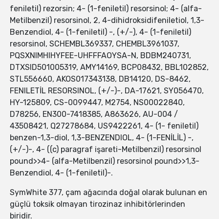
feniletil) rezorsin; 4- (1-feniletil) resorsinol; 4- (alfa-
Metilbenzil) resorsinol, 2, 4-dihidroksidifeniletiol, 1,3-
Benzendiol, 4- (1-feniletil) -, (+/-), 4- (1-feniletil)
resorsinol, SCHEMBL369337, CHEMBL3961037,
PQSXNIMHIHYFEE-UHFFFAOYSA-N, BDBM240731,
DTXSID501005319, AMY14169, BCP08432, BBL102852,
STL556660, AKOS017343138, DB14120, DS-8462,
FENILETİL RESORSINOL, (+/-)-, DA-17621, SY056470,
HY-125809, CS-0099447, M2754, NS00022840,
D78256, EN300-7418385, A863626, AU-004 /
43508421, Q27278684, US9422261, 4- (1- feniletil)
benzen-1,3-diol, 1,3-BENZENDIOL, 4- (1-FENİLİL) -,
(+/-)-, 4- ((c) paragraf işareti-Metilbenzil) resorsinol
pound>>4- (alfa-Metilbenzil) resorsinol pound>>1,3-
Benzendiol, 4- (1-feniletil)-.
SymWhite 377, çam ağacında doğal olarak bulunan en
güçlü toksik olmayan tirozinaz inhibitörlerinden
biridir.