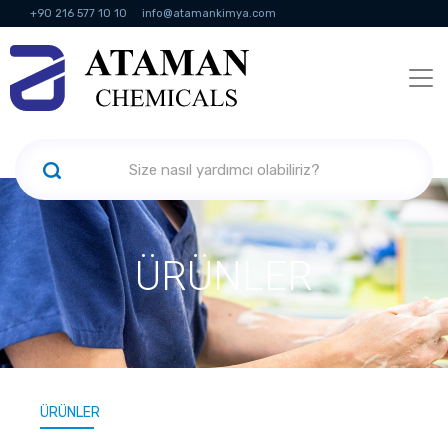
+90 216 577 10 10
info@atamankimya.com
KVKK Politikası
Bilgi Toplumu Hizmetleri
İnsan Kaynakları
ÜRÜNLER
ÜRÜNLER