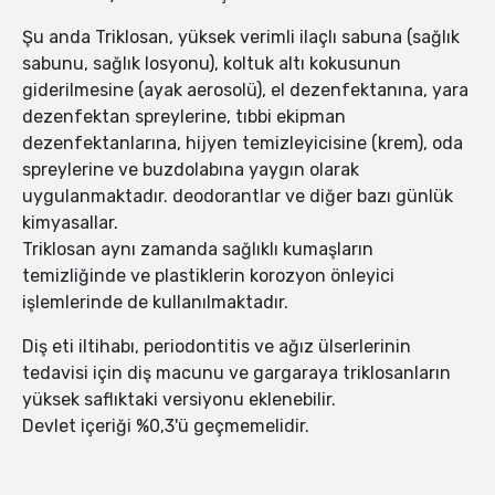
Şu anda Triklosan, yüksek verimli ilaçlı sabuna (sağlık
sabunu, sağlık losyonu), koltuk altı kokusunun
giderilmesine (ayak aerosolü), el dezenfektanına, yara
dezenfektan spreylerine, tıbbi ekipman
dezenfektanlarına, hijyen temizleyicisine (krem), oda
spreylerine ve buzdolabına yaygın olarak
uygulanmaktadır. deodorantlar ve diğer bazı günlük
kimyasallar.
Triklosan aynı zamanda sağlıklı kumaşların
temizliğinde ve plastiklerin korozyon önleyici
işlemlerinde de kullanılmaktadır.
Diş eti iltihabı, periodontitis ve ağız ülserlerinin
tedavisi için diş macunu ve gargaraya triklosanların
yüksek saflıktaki versiyonu eklenebilir.
Devlet içeriği %0,3'ü geçmemelidir.