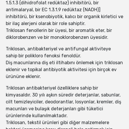
1.5.1.3 (dihidrofolat redüktaz) inhibitörü, bir
antimalaryal, bir EC 1.3.1.9 redüktaz (NADH)]
inhibitörü, bir ksenobiyotik, kalıcı bir organik kirletici ve
bir ilaç alerjeni olarak bir role sahiptir.
Triklosan fenollerin bir üyesi, bir aromatik eter, bir
diklorobenzen ve bir monoklorobenzen üyesidir.
Triklosan, antibakteriyel ve antifungal aktiviteye
sahip bir polikloro fenoksi fenoldür.
Diş macunlarına diş eti iltihabını önlemek için triklosan
eklenir ve topikal antibiyotik aktivitesi için birçok ev
ürününe eklenir.
Triklosan antibakteriyel özelliklere sahip bir
kimyasaldır. 30 yılı aşkın süredir deterjanlar, sabunlar,
cilt temizleyiciler, deodorantlar, losyonlar, kremler, diş
macunları ve bulaşık deterjanları gibi tüketici
ürünlerinde kullanılmaktadır.
Triklosan, tekstil ürünleri gibi diğer malzemelere