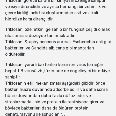
Triklosan görece kararlı bir kimyasal özelliğe sahiptir
ve ısıya dirençlidir ve ayrıca herhangi bir zehirlilik ve
çevre kirliliği belirtisi oluşturmadan asit ve alkali
hidrolize karşı dirençlidir.
Triklosan, özel etkinliğe sahip bir fungisit çeşidi olarak
uluslararası düzeyde tanınmaktadır.
Triklosan, Staphylococcus aureus, Escherichia coli gibi
bakterileri ve Candida albicans gibi mantarları
öldürebilir.
Triklosan, yararlı bakterileri korurken virüs (örneğin
hepatit B virüsü vb.) üzerinde de engelleyici bir etkiye
sahiptir.
Triklosanın etki mekanizması aşağıdaki gibidir: önce
bakteri hücre duvarında adsorbe edilir ve daha sonra
hücre duvarından daha fazla nüfuz eder ve
sitoplazmada lipid ve protein ile reaksiyona girer ve
böylece bakterileri daha da öldüren protein
denatürasyonu ile sonuçlanır. .