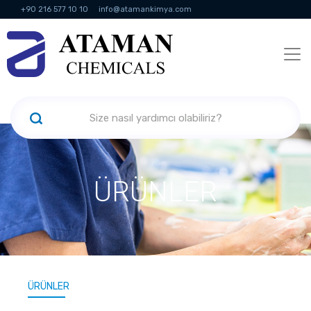
+90 216 577 10 10
info@atamankimya.com
KVKK Politikası
Bilgi Toplumu Hizmetleri
İnsan Kaynakları
ÜRÜNLER
ÜRÜNLER