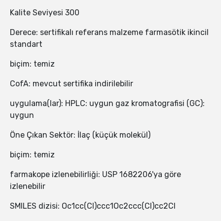
Kalite Seviyesi 300
Derece: sertifikalı referans malzeme farmasötik ikincil
standart
biçim: temiz
CofA: mevcut sertifika indirilebilir
uygulama(lar): HPLC: uygun gaz kromatografisi (GC):
uygun
Öne Çıkan Sektör: İlaç (küçük molekül)
biçim: temiz
farmakope izlenebilirliği: USP 1682206'ya göre
izlenebilir
SMILES dizisi: Oc1cc(Cl)ccc1Oc2ccc(Cl)cc2Cl