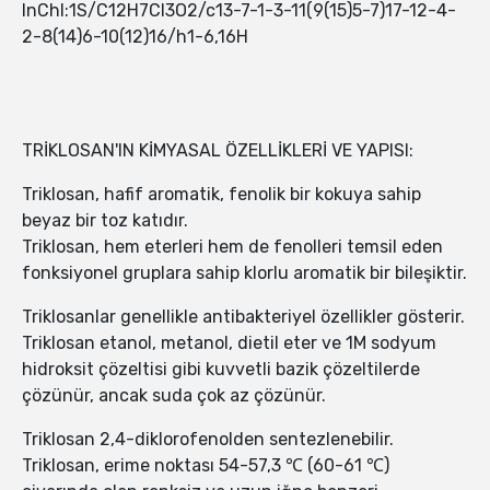
InChI:1S/C12H7Cl3O2/c13-7-1-3-11(9(15)5-7)17-12-4-
2-8(14)6-10(12)16/h1-6,16H
TRİKLOSAN'IN KİMYASAL ÖZELLİKLERİ VE YAPISI:
Triklosan, hafif aromatik, fenolik bir kokuya sahip
beyaz bir toz katıdır.
Triklosan, hem eterleri hem de fenolleri temsil eden
fonksiyonel gruplara sahip klorlu aromatik bir bileşiktir.
Triklosanlar genellikle antibakteriyel özellikler gösterir.
Triklosan etanol, metanol, dietil eter ve 1M sodyum
hidroksit çözeltisi gibi kuvvetli bazik çözeltilerde
çözünür, ancak suda çok az çözünür.
Triklosan 2,4-diklorofenolden sentezlenebilir.
Triklosan, erime noktası 54-57,3 ℃ (60-61 ℃)