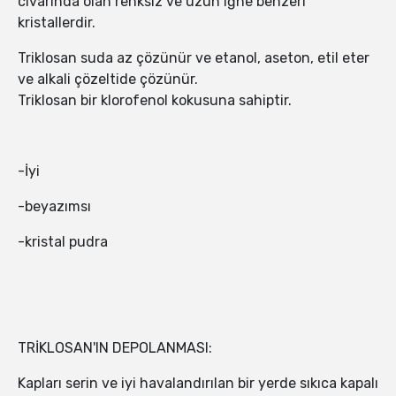
civarında olan renksiz ve uzun iğne benzeri
kristallerdir.
Triklosan suda az çözünür ve etanol, aseton, etil eter
ve alkali çözeltide çözünür.
Triklosan bir klorofenol kokusuna sahiptir.
-İyi
-beyazımsı
-kristal pudra
TRİKLOSAN'IN DEPOLANMASI:
Kapları serin ve iyi havalandırılan bir yerde sıkıca kapalı