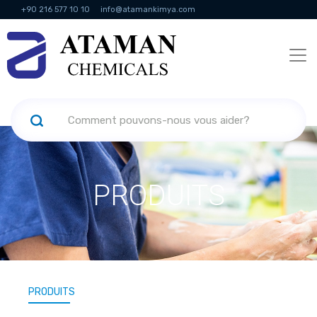
+90 216 577 10 10
info@atamankimya.com
KVKK Politikası
Services de la société de l'information
Ressources
humaines
PRODUITS
PRODUITS