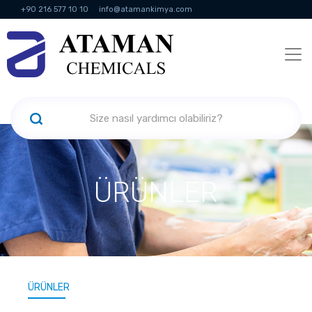
+90 216 577 10 10
info@atamankimya.com
KVKK Politikası
Bilgi Toplumu Hizmetleri
İnsan Kaynakları
ÜRÜNLER
ÜRÜNLER