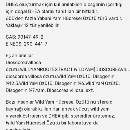
DHEA oluşturmak için kullanılabilen diosgenin içerdiği
için doğal DHEA olarak tanıtılan bir bitkidir.
600'den fazla Yabani Yam Hücresel Özütü türü vardır.
Yaklaşık 12 tür yenilebilir.
CAS: 90147-49-2
EINECS: 290-441-7
Eş anlamlılar
Dioscoreavillosa
özütü;WILDYAMROOTEXTRACT;WILDYAM(DIOSCOREAVIL
dioscorea villosa özütü;Wild YaM Özütü, Disogenin
%12,5;Wild YaM Özütü, Disogenin %6;Wild YaM Özütü,
Disogenin %7;Yam, Dioscorea villosa, ext.
Bazı insanlar Wild Yam Hücresel Özütü'nü steroid
kaynağı olarak kullanırlar, ancak vücut wild yam
yiyerek östrojen ve DHEA gibi steroidler üretemez.
Wild Yam Hücresel Özütü bir laboratuvarda
yapılmalıdır.