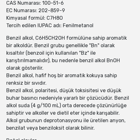
CAS Numarası: 100-51-6
EC Numarası: 202-859-9
Kimyasal formül: C7H8O
Tercih edilen IUPAC adı: Fenilmetanol
Benzil alkol, C6H5CH2OH formülüne sahip aromatik
bir alkoldür. Benzil grubu genellikle "Bn" olarak
kısaltılır (benzoil için kullanılan "Bz" ile
karıştırılmamalıdır), bu nedenle benzil alkol BnOH
olarak gösterilir.
Benzil alkol, hafif hoş bir aromatik kokuya sahip
renksiz bir sıvıdır.
Benzil alkol, polaritesi, düşük toksisitesi ve düşük
buhar basıncı nedeniyle yararlı bir çözücüdür. Benzil
alkol suda (4 g/100 mL) orta derecede çözünürlüğe
sahiptir ve alkoller ve dietil eter içinde karışabilir.
Alkol grubunun deprotonasyonu ile üretilen anyon,
benzilat veya benziloksit olarak bilinir.