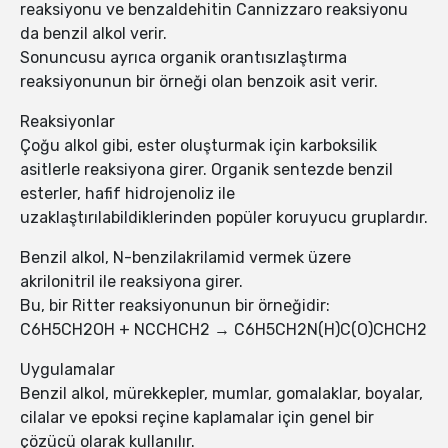
reaksiyonu ve benzaldehitin Cannizzaro reaksiyonu
da benzil alkol verir.
Sonuncusu ayrıca organik orantısızlaştırma
reaksiyonunun bir örneği olan benzoik asit verir.
Reaksiyonlar
Çoğu alkol gibi, ester oluşturmak için karboksilik
asitlerle reaksiyona girer. Organik sentezde benzil
esterler, hafif hidrojenoliz ile
uzaklaştırılabildiklerinden popüler koruyucu gruplardır.
Benzil alkol, N-benzilakrilamid vermek üzere
akrilonitril ile reaksiyona girer.
Bu, bir Ritter reaksiyonunun bir örneğidir:
C6H5CH2OH + NCCHCH2 → C6H5CH2N(H)C(O)CHCH2
Uygulamalar
Benzil alkol, mürekkepler, mumlar, gomalaklar, boyalar,
cilalar ve epoksi reçine kaplamalar için genel bir
çözücü olarak kullanılır.