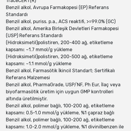
TraceCERT(R)
Benzil alkol, Avrupa Farmakopesi (EP) Referans
Standardı
Benzil alkol, puriss. p.a., ACS reaktifi, >=99.0% (GC)
Benzil alkol, Amerika Birleşik Devletleri Farmakopesi
(USP) Referans Standardı
(Hidroksimetil)polistiren, 200-400 ağ, etiketleme
kapsamı: ~1.7 mmol/g yükleme
(Hidroksimetil)polistiren, 200-500 ağ, etiketleme
kapsamı: ~1.1 mmol/g yükleme
Benzil alkol, Farmasötik İkincil Standart; Sertifikalı
Referans Malzemesi
Benzil alkol, PharmaGrade, USP/NF, Ph Eur, İlaç veya
biyofarmasötik üretim için uygun GMP kontrolleri
altında üretilmiştir.
Benzil alkol, polimer bağlı, 100-200 ağ, etiketleme
kapsamı: 0.5-1.0 mmol/g yükleme, %1 çapraz bağlı
Benzil alkol, polimer bağlı, 100-200 ağ, etiketleme
kapsamı: 1.0-2.0 mmol/g yükleme, %1 divinilbenzen ile