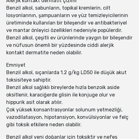
Alerjik kontakt dermatit çizimi
Benzil alkol, sabunların, topikal kremlerin, cilt
losyonlarının, şampuanların ve yüz temizleyicilerinin
üretiminde kullanılan bir bileşendir ve antibakteriyel
ve mantar önleyici özellikleri nedeniyle popülerdir.
Benzil alkol, çeşitli ev ürünlerinde yaygın bir bileşendir
ve nüfusun önemli bir yüzdesinde ciddi alerjik
kontakt dermatite neden olabilir.
Emniyet
Benzil alkol, sıçanlarda 1.2 g/kg LD50 ile düşük akut
toksisiteye sahiptir.
Benzil alkol sağlıklı bireylerde hızla benzoik aside
oksitlenir, karaciğerde glisin ile konjuge olur ve
hippurik asit olarak atılır.
Çok yüksek konsantrasyonlar solunum yetmezliği,
vazodilatasyon, hipotansiyon, konvülsiyonlar ve felç
gibi toksik etkilere neden olabilir.
Benzil alkol yeni doğanlar için toksiktir ve nefes