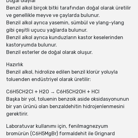
Doğal olaylar
Benzil alkol birçok bitki tarafından doğal olarak üretilir
ve genellikle meyve ve çaylarda bulunur.
Benzil alkol ayrıca yasemin, sümbül ve ylang-ylang
gibi çeşitli uçucu yağlarda bulunur.
Benzil alkol ayrıca kunduzların kastor keselerinden
kastoryumda bulunur.
Benzil esterler de doğal olarak oluşur.
Hazırlık
Benzil alkol, hidrolize edilen benzil klorür yoluyla
toluenden endüstriyel olarak üretilir:
C6H5CH2Cl + H2O → C6H5CH2OH + HCl
Başka bir yol, toluenin benzoik aside oksidasyonunun
bir yan ürünü olan benzaldehitin hidrojenlenmesini
gerektirir.
Laboratuvar kullanımı için, fenilmagnezyum
bromürün (C6H5MgBr) formaldehit ile Grignard