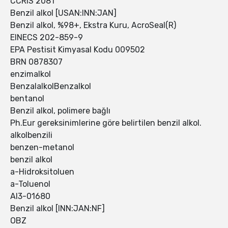
CCRIS 2081
Benzil alkol [USAN:INN:JAN]
Benzil alkol, %98+, Ekstra Kuru, AcroSeal(R)
EINECS 202-859-9
EPA Pestisit Kimyasal Kodu 009502
BRN 0878307
enzimalkol
BenzalalkolBenzalkol
bentanol
Benzil alkol, polimere bağlı
Ph.Eur gereksinimlerine göre belirtilen benzil alkol.
alkolbenzili
benzen-metanol
benzil alkol
a-Hidroksitoluen
a-Toluenol
AI3-01680
Benzil alkol [INN:JAN:NF]
OBZ