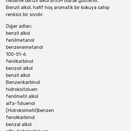
nedenle benzil alkol BnOH olarak gösterilir.
Benzil alkol, hafif hoş aromatik bir kokuya sahip
renksiz bir sıvıdır.
Diğer adları:
benzil alkol
fenilmetanol
benzenemetanol
100-51-6
fenilkarbinol
benzoil alkol
benzil alkol
Benzenkarbinol
hidroksitoluen
fenilmetil alkol
alfa-Toluenol
(Hidroksimetil)benzen
fenolkarbinol
benzal alkol