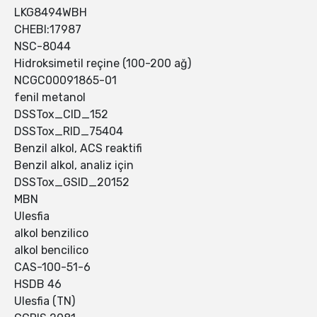
LKG8494WBH
CHEBI:17987
NSC-8044
Hidroksimetil reçine (100-200 ağ)
NCGC00091865-01
fenil metanol
DSSTox_CID_152
DSSTox_RID_75404
Benzil alkol, ACS reaktifi
Benzil alkol, analiz için
DSSTox_GSID_20152
MBN
Ulesfia
alkol benzilico
alkol bencilico
CAS-100-51-6
HSDB 46
Ulesfia (TN)