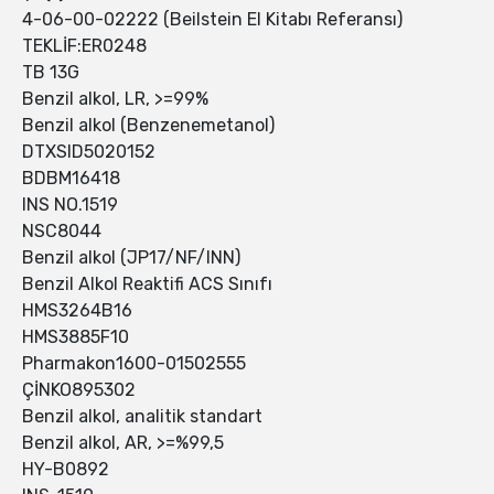
4-06-00-02222 (Beilstein El Kitabı Referansı)
TEKLİF:ER0248
TB 13G
Benzil alkol, LR, >=99%
Benzil alkol (Benzenemetanol)
DTXSID5020152
BDBM16418
INS NO.1519
NSC8044
Benzil alkol (JP17/NF/INN)
Benzil Alkol Reaktifi ACS Sınıfı
HMS3264B16
HMS3885F10
Pharmakon1600-01502555
ÇİNKO895302
Benzil alkol, analitik standart
Benzil alkol, AR, >=%99,5
HY-B0892