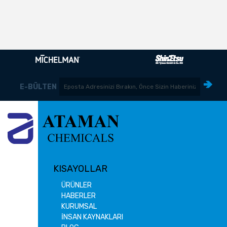
E-BÜLTEN
KISAYOLLAR
ÜRÜNLER
HABERLER
KURUMSAL
İNSAN KAYNAKLARI