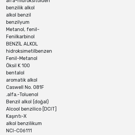
alfa-hidroksitoluen
benzilik alkol
alkol benzil
benzilyum
Metanol, fenil-
Fenilkarbinol
BENZİL ALKOL
hidroksimetilbenzen
Fenil-Metanol
Öksil K 100
bentalol
aromatik alkol
Caswell No. 081F
.alfa.-Toluenol
Benzil alkol (doğal)
Alcool benzilico [DCIT]
Kaşıntı-X
alkol benzilikum
NCI-C06111