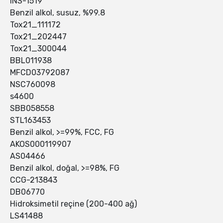
INS-1519
Benzil alkol, susuz, %99.8
Tox21_111172
Tox21_202447
Tox21_300044
BBL011938
MFCD03792087
NSC760098
s4600
SBB058558
STL163453
Benzil alkol, >=99%, FCC, FG
AKOS000119907
AS04466
Benzil alkol, doğal, >=98%, FG
CCG-213843
DB06770
Hidroksimetil reçine (200-400 ağ)
LS41488