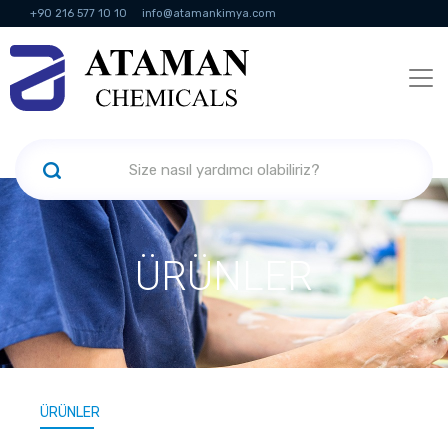
+90 216 577 10 10
info@atamankimya.com
KVKK Politikası
Bilgi Toplumu Hizmetleri
İnsan Kaynakları
ÜRÜNLER
ÜRÜNLER