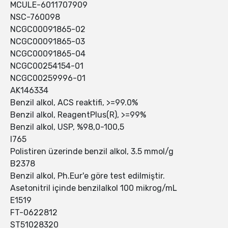
MCULE-6011707909
NSC-760098
NCGC00091865-02
NCGC00091865-03
NCGC00091865-04
NCGC00254154-01
NCGC00259996-01
AK146334
Benzil alkol, ACS reaktifi, >=99.0%
Benzil alkol, ReagentPlus(R), >=99%
Benzil alkol, USP, %98,0-100,5
I765
Polistiren üzerinde benzil alkol, 3.5 mmol/g
B2378
Benzil alkol, Ph.Eur'e göre test edilmiştir.
Asetonitril içinde benzilalkol 100 mikrog/mL
E1519
FT-0622812
ST51028320