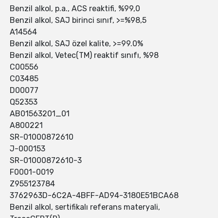
Benzil alkol, p.a., ACS reaktifi, %99,0
Benzil alkol, SAJ birinci sınıf, >=%98,5
A14564
Benzil alkol, SAJ özel kalite, >=99.0%
Benzil alkol, Vetec(TM) reaktif sınıfı, %98
C00556
C03485
D00077
Q52353
AB01563201_01
A800221
SR-01000872610
J-000153
SR-01000872610-3
F0001-0019
Z955123784
3762963D-6C2A-4BFF-AD94-3180E51BCA68
Benzil alkol, sertifikalı referans materyali,