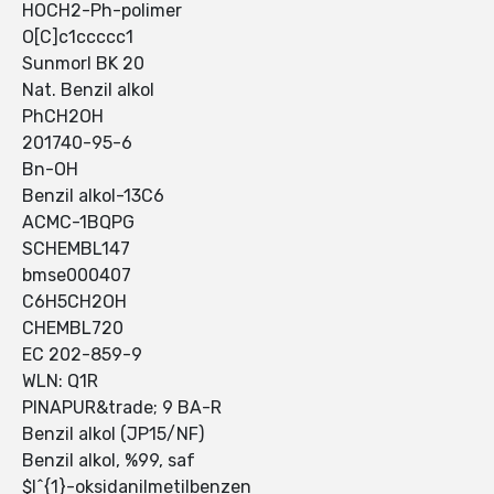
HOCH2-Ph-polimer
O[C]c1ccccc1
Sunmorl BK 20
Nat. Benzil alkol
PhCH2OH
201740-95-6
Bn-OH
Benzil alkol-13C6
ACMC-1BQPG
SCHEMBL147
bmse000407
C6H5CH2OH
CHEMBL720
EC 202-859-9
WLN: Q1R
PINAPUR&trade; 9 BA-R
Benzil alkol (JP15/NF)
Benzil alkol, %99, saf
$l^{1}-oksidanilmetilbenzen