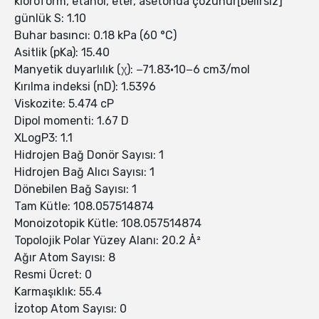
kloroform, etanol, eter, asetonda çözünür[belirsiz]
günlük S: 1.10
Buhar basıncı: 0.18 kPa (60 °C)
Asitlik (pKa): 15.40
Manyetik duyarlılık (χ): −71.83·10−6 cm3/mol
Kırılma indeksi (nD): 1.5396
Viskozite: 5.474 cP
Dipol momenti: 1.67 D
XLogP3: 1.1
Hidrojen Bağ Donör Sayısı: 1
Hidrojen Bağ Alıcı Sayısı: 1
Dönebilen Bağ Sayısı: 1
Tam Kütle: 108.057514874
Monoizotopik Kütle: 108.057514874
Topolojik Polar Yüzey Alanı: 20.2 Å²
Ağır Atom Sayısı: 8
Resmi Ücret: 0
Karmaşıklık: 55.4
İzotop Atom Sayısı: 0