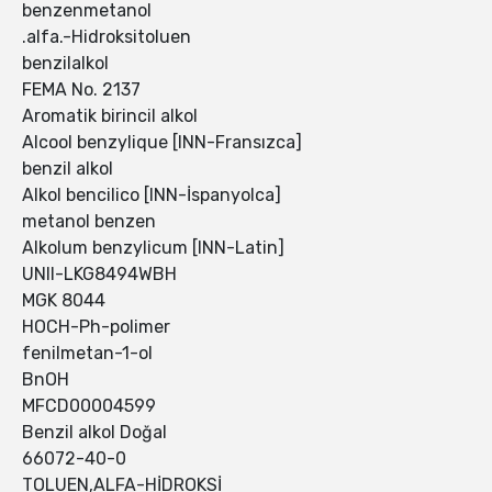
benzenmetanol
.alfa.-Hidroksitoluen
benzilalkol
FEMA No. 2137
Aromatik birincil alkol
Alcool benzylique [INN-Fransızca]
benzil alkol
Alkol bencilico [INN-İspanyolca]
metanol benzen
Alkolum benzylicum [INN-Latin]
UNII-LKG8494WBH
MGK 8044
HOCH-Ph-polimer
fenilmetan-1-ol
BnOH
MFCD00004599
Benzil alkol Doğal
66072-40-0
TOLUEN,ALFA-HİDROKSİ