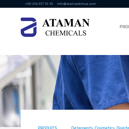
+90 216 577 10 10
info@atamankimya.com
PRO
PRODUITS
Detergents, Cosmetics, Disinf