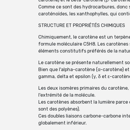
Comme ce sont des hydrocarbures, donc sa
caroténoïdes, les xanthophylles, qui con
STRUCTURE ET PROPRIÉTÉS CHIMIQUES
Chimiquement, le carotène est un terpène,
formule moléculaire C5H8. Les carotènes s
éléments constitutifs préférés de la natu
Le carotène se présente naturellement sou
Bien que l'alpha-carotène (α-carotène) et
gamma, delta et epsilon (γ, δ et ε-carotè
Les deux isomères primaires du carotène, l
l'extrémité de la molécule.
Les carotènes absorbent la lumière parce q
sont des polyènes).
Ces doubles liaisons carbone-carbone int
globalement inférieur.