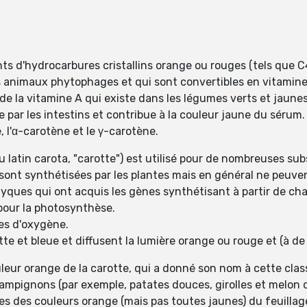
ts d'hydrocarbures cristallins orange ou rouges (tels que 
s animaux phytophages et qui sont convertibles en vitamine
de la vitamine A qui existe dans les légumes verts et jaunes
 par les intestins et contribue à la couleur jaune du sérum.
l'α-carotène et le γ-carotène.
 latin carota, "carotte") est utilisé pour de nombreuses s
ont synthétisées par les plantes mais en général ne peuven
nyques qui ont acquis les gènes synthétisant à partir de c
our la photosynthèse.
es d'oxygène.
lette et bleue et diffusent la lumière orange ou rouge et (à d
leur orange de la carotte, qui a donné son nom à cette clas
ampignons (par exemple, patates douces, girolles et melon 
s des couleurs orange (mais pas toutes jaunes) du feuillag