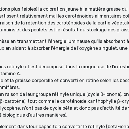
ns plus faibles) la coloration jaune à la matière grasse du l
tissent relativement mal les caroténoïdes alimentaires col
 raison de la rétention des caroténoïdes de la partie végétal
umains et des poulets est le résultat du stockage des grais
èse en transmettant l'énergie lumineuse qu'ils absorbent à 
ux en aidant à absorber l'énergie de l'oxygène singulet, un
s rétinyle et est décomposé dans la muqueuse de l'intestin 
itamine A.
e et la graisse corporelle et converti en rétine selon les be
mmifères.
n raison de leur groupe rétinyle unique (cycle β-ionone), o
u β-carotène), tout comme le caroténoïde xanthophylle β-cr
 lycopène, n'ont pas de cycle bêta et donc pas d'activité de 
é biologique d'autres manières).
lement dans leur capacité à convertir le rétinyle (bêta-io