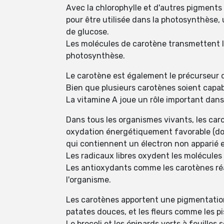
Avec la chlorophylle et d'autres pigments 
pour être utilisée dans la photosynthèse, 
de glucose.
Les molécules de carotène transmettent l'
photosynthèse.
Le carotène est également le précurseur d
Bien que plusieurs carotènes soient capabl
La vitamine A joue un rôle important dans 
Dans tous les organismes vivants, les ca
oxydation énergétiquement favorable (don d
qui contiennent un électron non apparié e
Les radicaux libres oxydent les molécules 
Les antioxydants comme les carotènes réa
l'organisme.
Les carotènes apportent une pigmentation
patates douces, et les fleurs comme les pis
Le brocoli et les épinards verts à feuille