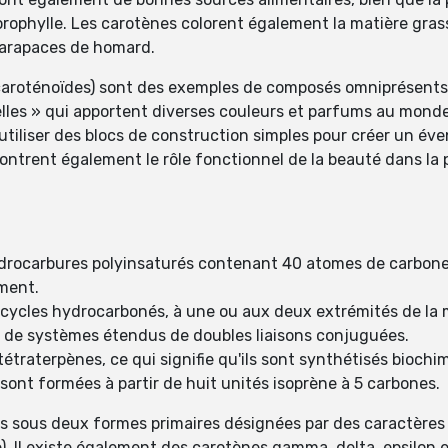
rophylle. Les carotènes colorent également la matière grass
carapaces de homard.
s caroténoïdes) sont des exemples de composés omniprésents
les » qui apportent diverses couleurs et parfums au monde
à utiliser des blocs de construction simples pour créer un év
ntrent également le rôle fonctionnel de la beauté dans la p
drocarbures polyinsaturés contenant 40 atomes de carbone 
ment.
 cycles hydrocarbonés, à une ou aux deux extrémités de la 
on de systèmes étendus de doubles liaisons conjuguées.
étraterpènes, ce qui signifie qu'ils sont synthétisés bioch
 sont formées à partir de huit unités isoprène à 5 carbones.
s sous deux formes primaires désignées par des caractères d
. Il existe également des carotènes gamma, delta, epsilon et 