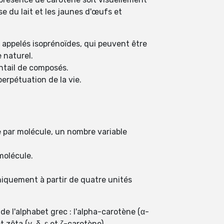
e du lait et les jaunes d'œufs et
 appelés isoprénoïdes, qui peuvent être
 naturel.
entail de composés.
erpétuation de la vie.
par molécule, un nombre variable
molécule.
imiquement à partir de quatre unités
e l'alphabet grec : l'alpha-carotène (α-
zêta (γ, δ, ε et ζ-carotène).