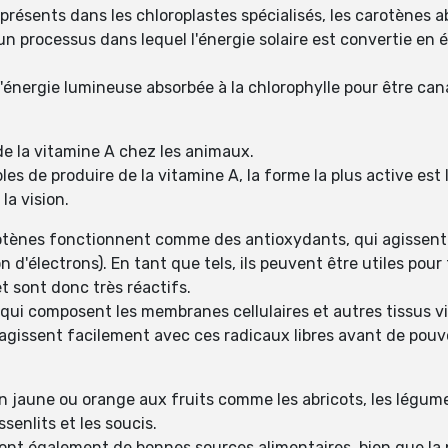
présents dans les chloroplastes spécialisés, les carotènes ab
un processus dans lequel l'énergie solaire est convertie en
énergie lumineuse absorbée à la chlorophylle pour être cana
e la vitamine A chez les animaux.
es de produire de la vitamine A, la forme la plus active est
la vision.
rotènes fonctionnent comme des antioxydants, qui agissent
'électrons). En tant que tels, ils peuvent être utiles pour f
t sont donc très réactifs.
qui composent les membranes cellulaires et autres tissus vi
gissent facilement avec ces radicaux libres avant de pouv
 jaune ou orange aux fruits comme les abricots, les légume
senlits et les soucis.
s sont également de bonnes sources alimentaires, bien que l