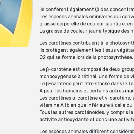
Ils confèrent également (à des concentratio
Les espèces animales omnivores qui conver
graisse corporelle de couleur jaunâtre, en
La graisse de couleur jaune typique des h
Les carotènes contribuent à la photosynth
Ils protègent également les tissus végéta
O2 qui se forme lors de la photosynthèse.
Le β-carotène est composé de deux groupe
monooxygénase à rétinal, une forme de v
Le β-carotène peut être stocké dans le foi
A pour les humains et certains autres ma
Les carotènes α-carotène et γ-carotène, e
vitamine A (bien que inférieure à celle d
Tous les autres caroténoïdes, y compris le
activité antioxydante et donc une activit
Les espèces animales diffèrent considérab