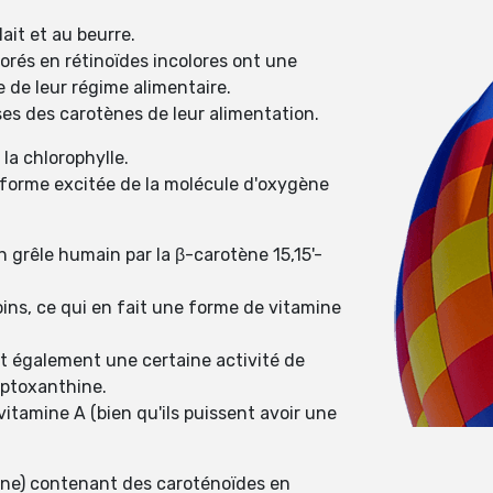
ait et au beurre.
orés en rétinoïdes incolores ont une
e de leur régime alimentaire.
ses des carotènes de leur alimentation.
la chlorophylle.
e forme excitée de la molécule d'oxygène
grêle humain par la β-carotène 15,15'-
soins, ce qui en fait une forme de vitamine
nt également une certaine activité de
yptoxanthine.
vitamine A (bien qu'ils puissent avoir une
none) contenant des caroténoïdes en