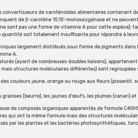
s convertisseurs de caroténoïdes alimentaires contenant d
manquent de β-carotène 15,15'-monooxygénase et ne peuvent 
s ne sont pas une forme de vitamine A pour cette espèce); t
a quantité soit totalement insuffisante pour répondre à leurs
aniques largement distribués sous forme de pigments dans l
amine A.
urés (ayant de nombreuses doubles liaisons), appartenant à
mais structures moléculaires différentes) sont regroupées 
es couleurs jaune, orange ou rouge aux fleurs (pissenlit, souc
s graisses (beurre), les jaunes d'œufs, les plumes (canari) e
classe de composés organiques apparentés de formule C40H
res qui ont la même formule mais des structures moléculair
s par les plantes et les bactéries photosynthétiques, tand