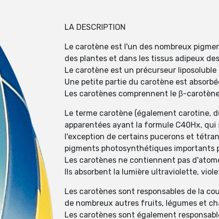
LA DESCRIPTION
Le carotène est l'un des nombreux pigmen
des plantes et dans les tissus adipeux de
Le carotène est un précurseur liposoluble 
Une petite partie du carotène est absorbée
Les carotènes comprennent le β-carotène, 
Le terme carotène (également carotine, du
apparentées ayant la formule C40Hx, qui s
l'exception de certains pucerons et tétra
pigments photosynthétiques importants p
Les carotènes ne contiennent pas d'atom
Ils absorbent la lumière ultraviolette, vio
Les carotènes sont responsables de la cou
de nombreux autres fruits, légumes et ch
Les carotènes sont également responsable