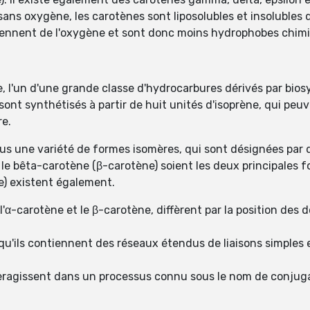
ns oxygène, les carotènes sont liposolubles et insolubles 
tiennent de l'oxygène et sont donc moins hydrophobes chim
 l'un d'une grande classe d'hydrocarbures dérivés par biosyn
ont synthétisés à partir de huit unités d'isoprène, qui pe
re.
s une variété de formes isomères, qui sont désignées par d
 le bêta-carotène (β-carotène) soient les deux principales 
ne) existent également.
'α-carotène et le β-carotène, diffèrent par la position des d
u'ils contiennent des réseaux étendus de liaisons simples et
eragissent dans un processus connu sous le nom de conjugais