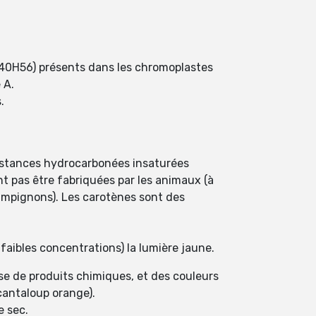
C40H56) présents dans les chromoplastes
 A.
.
ubstances hydrocarbonées insaturées
t pas être fabriquées par les animaux (à
hampignons). Les carotènes sont des
e faibles concentrations) la lumière jaune.
se de produits chimiques, et des couleurs
cantaloup orange).
e sec.