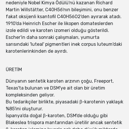
nedeniyle Nobel Kimya Ödülü'nü kazanan Richard
Martin Willstätter, C40H56'nın bileşimini, onu benzer
fakat oksijenli ksantofil C40H56O2'den ayırarak atadı.
1910'da Heinrich Escher ile likopen domateslerden
izole edildi ve karoten izomeri olduğu gösterildi.
Escher'in daha sonraki çalışmaları, yumurta
sarısındaki 'luteal' pigmentleri inek corpus luteum'daki
karotenlerinkinden de ayırdı.
ÜRETİM
Dünyanın sentetik karoten arzının çoğu, Freeport,
Texas'ta bulunan ve DSM'ye ait olan bir üretim
kompleksinden geliyor.
Bu tedarikçiler birlikte, piyasadaki β-karotenin yaklaşık
%85'ini oluşturur.
İspanya'da doğal β-karoten, DSM'de olduğu gibi
Blakeslea trispora mantarından üretilir ancak sentetik