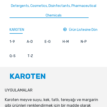
Detergents, Cosmetics, Disinfectants, Pharmaceutical
Chemicals
KAROTEN
Ürün Listesine Dön
1-9
A-D
E-G
H-M
N-P
Q-S
T-Z
KAROTEN
UYGULAMALAR
Karoten meyve suyu, kek, tatlı, tereyağı ve margarin
gibi ürünleri renklendirmek için bir madde olarak