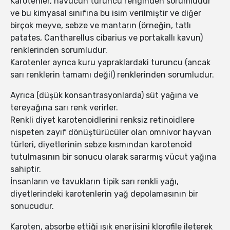
Karotenler, havucun turuncu renginden sorumludur
ve bu kimyasal sınıfına bu isim verilmiştir ve diğer
birçok meyve, sebze ve mantarın (örneğin, tatlı
patates, Cantharellus cibarius ve portakallı kavun)
renklerinden sorumludur.
Karotenler ayrıca kuru yapraklardaki turuncu (ancak
sarı renklerin tamamı değil) renklerinden sorumludur.
Ayrıca (düşük konsantrasyonlarda) süt yağına ve
tereyağına sarı renk verirler.
Renkli diyet karotenoidlerini renksiz retinoidlere
nispeten zayıf dönüştürücüler olan omnivor hayvan
türleri, diyetlerinin sebze kısmından karotenoid
tutulmasının bir sonucu olarak sararmış vücut yağına
sahiptir.
İnsanların ve tavukların tipik sarı renkli yağı,
diyetlerindeki karotenlerin yağ depolamasının bir
sonucudur.
Karoten, absorbe ettiği ışık enerjisini klorofile ileterek