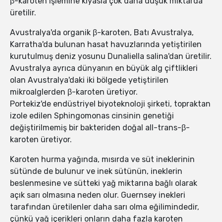
β-karoten işlemine kıyasla çok daha düşük miktarda
üretilir.
Avustralya'da organik β-karoten, Batı Avustralya,
Karratha'da bulunan hasat havuzlarında yetiştirilen
kurutulmuş deniz yosunu Dunaliella salina'dan üretilir.
Avustralya ayrıca dünyanın en büyük alg çiftlikleri
olan Avustralya'daki iki bölgede yetiştirilen
mikroalglerden β-karoten üretiyor.
Portekiz'de endüstriyel biyoteknoloji şirketi, topraktan
izole edilen Sphingomonas cinsinin genetiği
değiştirilmemiş bir bakteriden doğal all-trans-β-
karoten üretiyor.
Karoten hurma yağında, mısırda ve süt ineklerinin
sütünde de bulunur ve inek sütünün, ineklerin
beslenmesine ve sütteki yağ miktarına bağlı olarak
açık sarı olmasına neden olur. Guernsey inekleri
tarafından üretilenler daha sarı olma eğilimindedir,
çünkü yağ içerikleri onların daha fazla karoten