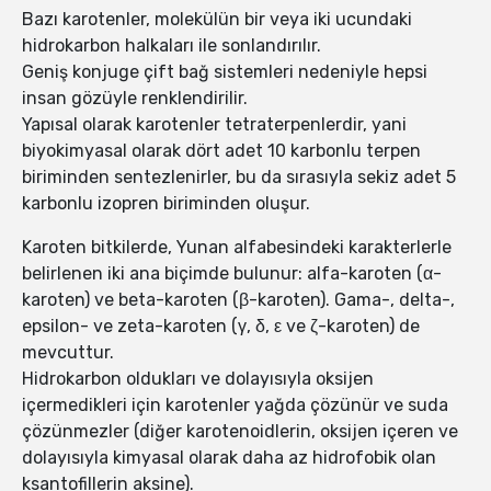
Bazı karotenler, molekülün bir veya iki ucundaki
hidrokarbon halkaları ile sonlandırılır.
Geniş konjuge çift bağ sistemleri nedeniyle hepsi
insan gözüyle renklendirilir.
Yapısal olarak karotenler tetraterpenlerdir, yani
biyokimyasal olarak dört adet 10 karbonlu terpen
biriminden sentezlenirler, bu da sırasıyla sekiz adet 5
karbonlu izopren biriminden oluşur.
Karoten bitkilerde, Yunan alfabesindeki karakterlerle
belirlenen iki ana biçimde bulunur: alfa-karoten (α-
karoten) ve beta-karoten (β-karoten). Gama-, delta-,
epsilon- ve zeta-karoten (γ, δ, ε ve ζ-karoten) de
mevcuttur.
Hidrokarbon oldukları ve dolayısıyla oksijen
içermedikleri için karotenler yağda çözünür ve suda
çözünmezler (diğer karotenoidlerin, oksijen içeren ve
dolayısıyla kimyasal olarak daha az hidrofobik olan
ksantofillerin aksine).