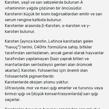
Karoten, yeşil ve sarı sebzelerde bulunan A
vitamininin yağda çözünen bir öncüsüdür.
Karotenin küçük bir kısmı bağırsaklardan emilir ve sarı
serum rengine katkıda bulunur.
Karotenler arasında β-Karoten, α-karoten ve y-
karoten bulunur.
Karoten (ayrıca karotin, Latince karotadan gelen
"havuç") terimi, C40Hx formülüne sahip, bitkiler
tarafından sentezlenen, ancak genel olarak hayvanlar
tarafından yapılamayan (bazı yaprak bitleri ve
mantarlardan sentezleyici genleri alan örümcek
akarları). Karoten, fotosentez için önemli olan
fotosentetik pigmentlerdir.
Karotenlerde oksijen atomu yoktur.
Ultraviyole, mor ve mavi ışığı emerler ve turuncu veya
kırmızı ışığı ve (düşük konsantrasyonlarda) sarı ışığı
saçarlar.