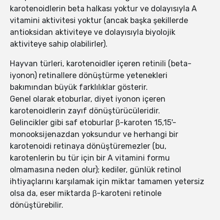
karotenoidlerin beta halkası yoktur ve dolayısıyla A
vitamini aktivitesi yoktur (ancak başka şekillerde
antioksidan aktiviteye ve dolayısıyla biyolojik
aktiviteye sahip olabilirler).
Hayvan türleri, karotenoidler içeren retinili (beta-
iyonon) retinallere dönüştürme yetenekleri
bakımından büyük farklılıklar gösterir.
Genel olarak etoburlar, diyet iyonon içeren
karotenoidlerin zayıf dönüştürücüleridir.
Gelincikler gibi saf etoburlar β-karoten 15,15'-
monooksijenazdan yoksundur ve herhangi bir
karotenoidi retinaya dönüştüremezler (bu,
karotenlerin bu tür için bir A vitamini formu
olmamasına neden olur); kediler, günlük retinol
ihtiyaçlarını karşılamak için miktar tamamen yetersiz
olsa da, eser miktarda β-karoteni retinole
dönüştürebilir.