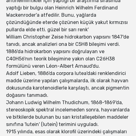
antihelmintikler için yaptığı bir araştırma sırasında
yaptığı bir bulgu olan Heinrich Wilhelm Ferdinand
Wackenroder'a atfedilir. Bunu, yağlarda
çözündüğünde eterde çözünen küçük yakut kırmızısı
pullarda elde etti. güzel bir sarı renk'
William Christopher Zeise hidrokarbon yapısını 1847'de
tanıdı, ancak analizleri ona bir C5H8 bileşimi verdi.
1886'da hidrokarbon yapısını doğrulayan ve
C40H56'nın teorik bileşimine yakın olan C26H38
formülünü veren Léon-Albert Arnaud'du.
Adolf Lieben, 1886'da corpora lutea'daki renklendirici
madde üzerine yapılan çalışmalarda, ilk olarak hayvan
dokusunda karotenoidlerle karşılaştı, ancak pigmentin
doğasını tanımadı.
Johann Ludwig Wilhelm Thudichum, 1868-1869'da,
stereoskopik spektral incelemeden sonra, hayvanlarda
ve bitkilerde bulunan bu sarı kristalleşebilen maddeler
sınıfına 'lutein' (lutein) terimini uyguladı.
1915 yılında, esas olarak klorofil üzerindeki çalışmaları