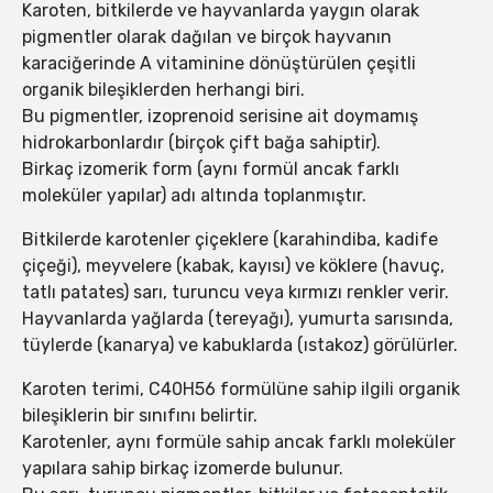
Karoten, bitkilerde ve hayvanlarda yaygın olarak
pigmentler olarak dağılan ve birçok hayvanın
karaciğerinde A vitaminine dönüştürülen çeşitli
organik bileşiklerden herhangi biri.
Bu pigmentler, izoprenoid serisine ait doymamış
hidrokarbonlardır (birçok çift bağa sahiptir).
Birkaç izomerik form (aynı formül ancak farklı
moleküler yapılar) adı altında toplanmıştır.
Bitkilerde karotenler çiçeklere (karahindiba, kadife
çiçeği), meyvelere (kabak, kayısı) ve köklere (havuç,
tatlı patates) sarı, turuncu veya kırmızı renkler verir.
Hayvanlarda yağlarda (tereyağı), yumurta sarısında,
tüylerde (kanarya) ve kabuklarda (ıstakoz) görülürler.
Karoten terimi, C40H56 formülüne sahip ilgili organik
bileşiklerin bir sınıfını belirtir.
Karotenler, aynı formüle sahip ancak farklı moleküler
yapılara sahip birkaç izomerde bulunur.