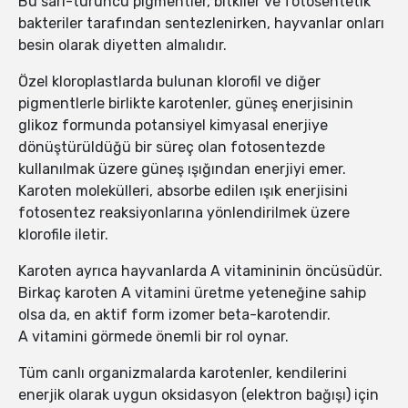
Bu sarı-turuncu pigmentler, bitkiler ve fotosentetik
bakteriler tarafından sentezlenirken, hayvanlar onları
besin olarak diyetten almalıdır.
Özel kloroplastlarda bulunan klorofil ve diğer
pigmentlerle birlikte karotenler, güneş enerjisinin
glikoz formunda potansiyel kimyasal enerjiye
dönüştürüldüğü bir süreç olan fotosentezde
kullanılmak üzere güneş ışığından enerjiyi emer.
Karoten molekülleri, absorbe edilen ışık enerjisini
fotosentez reaksiyonlarına yönlendirilmek üzere
klorofile iletir.
Karoten ayrıca hayvanlarda A vitamininin öncüsüdür.
Birkaç karoten A vitamini üretme yeteneğine sahip
olsa da, en aktif form izomer beta-karotendir.
A vitamini görmede önemli bir rol oynar.
Tüm canlı organizmalarda karotenler, kendilerini
enerjik olarak uygun oksidasyon (elektron bağışı) için