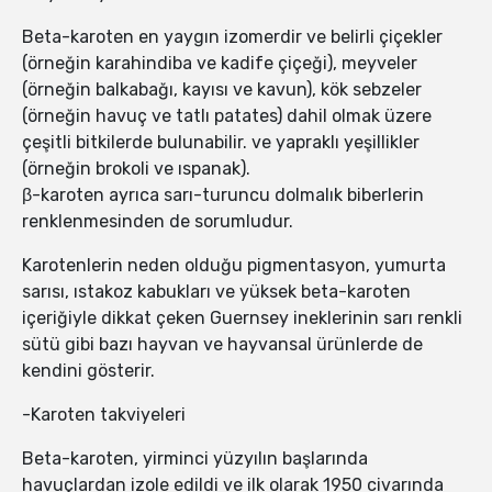
Beta-karoten en yaygın izomerdir ve belirli çiçekler
(örneğin karahindiba ve kadife çiçeği), meyveler
(örneğin balkabağı, kayısı ve kavun), kök sebzeler
(örneğin havuç ve tatlı patates) dahil olmak üzere
çeşitli bitkilerde bulunabilir. ve yapraklı yeşillikler
(örneğin brokoli ve ıspanak).
β-karoten ayrıca sarı-turuncu dolmalık biberlerin
renklenmesinden de sorumludur.
Karotenlerin neden olduğu pigmentasyon, yumurta
sarısı, ıstakoz kabukları ve yüksek beta-karoten
içeriğiyle dikkat çeken Guernsey ineklerinin sarı renkli
sütü gibi bazı hayvan ve hayvansal ürünlerde de
kendini gösterir.
-Karoten takviyeleri
Beta-karoten, yirminci yüzyılın başlarında
havuçlardan izole edildi ve ilk olarak 1950 civarında