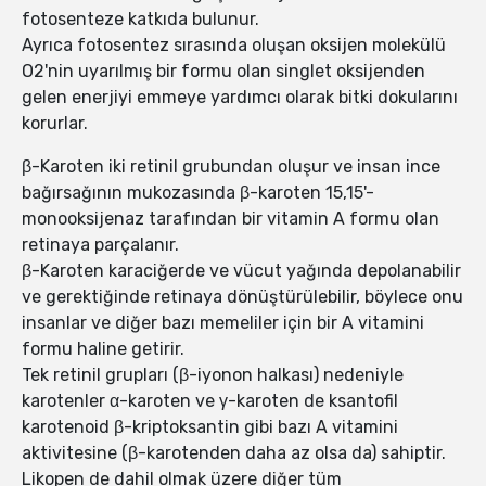
fotosenteze katkıda bulunur.
Ayrıca fotosentez sırasında oluşan oksijen molekülü
O2'nin uyarılmış bir formu olan singlet oksijenden
gelen enerjiyi emmeye yardımcı olarak bitki dokularını
korurlar.
β-Karoten iki retinil grubundan oluşur ve insan ince
bağırsağının mukozasında β-karoten 15,15'-
monooksijenaz tarafından bir vitamin A formu olan
retinaya parçalanır.
β-Karoten karaciğerde ve vücut yağında depolanabilir
ve gerektiğinde retinaya dönüştürülebilir, böylece onu
insanlar ve diğer bazı memeliler için bir A vitamini
formu haline getirir.
Tek retinil grupları (β-iyonon halkası) nedeniyle
karotenler α-karoten ve γ-karoten de ksantofil
karotenoid β-kriptoksantin gibi bazı A vitamini
aktivitesine (β-karotenden daha az olsa da) sahiptir.
Likopen de dahil olmak üzere diğer tüm