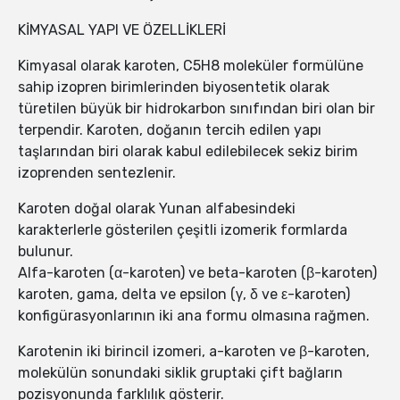
KİMYASAL YAPI VE ÖZELLİKLERİ
Kimyasal olarak karoten, C5H8 moleküler formülüne
sahip izopren birimlerinden biyosentetik olarak
türetilen büyük bir hidrokarbon sınıfından biri olan bir
terpendir. Karoten, doğanın tercih edilen yapı
taşlarından biri olarak kabul edilebilecek sekiz birim
izoprenden sentezlenir.
Karoten doğal olarak Yunan alfabesindeki
karakterlerle gösterilen çeşitli izomerik formlarda
bulunur.
Alfa-karoten (α-karoten) ve beta-karoten (β-karoten)
karoten, gama, delta ve epsilon (γ, δ ve ε-karoten)
konfigürasyonlarının iki ana formu olmasına rağmen.
Karotenin iki birincil izomeri, a-karoten ve β-karoten,
molekülün sonundaki siklik gruptaki çift bağların
pozisyonunda farklılık gösterir.