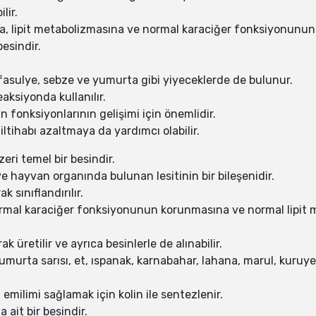
lir.
a, lipit metabolizmasına ve normal karaciğer fonksiyonunun
besindir.
, fasulye, sebze ve yumurta gibi yiyeceklerde de bulunur.
aksiyonda kullanılır.
in fonksiyonlarının gelişimi için önemlidir.
 iltihabı azaltmaya da yardımcı olabilir.
eri temel bir besindir.
ve hayvan organında bulunan lesitinin bir bileşenidir.
k sınıflandırılır.
 normal karaciğer fonksiyonunun korunmasına ve normal lipi
 üretilir ve ayrıca besinlerle de alınabilir.
umurta sarısı, et, ıspanak, karnabahar, lahana, marul, kuruy
milimi sağlamak için kolin ile sentezlenir.
a ait bir besindir.