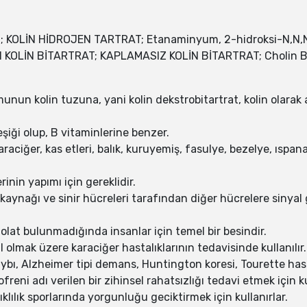
 KOLİN HİDROJEN TARTRAT; Etanaminyum, 2-hidroksi-N,N,N-t
KAPLI KOLİN BİTARTRAT; KAPLAMASIZ KOLİN BİTARTRAT; Cholin B
unun kolin tuzuna, yani kolin dekstrobitartrat, kolin olarak 
şiği olup, B vitaminlerine benzer.
 karaciğer, kas etleri, balık, kuruyemiş, fasulye, bezelye, ıs
inin yapımı için gereklidir.
bu kaynağı ve sinir hücreleri tarafından diğer hücrelere siny
folat bulunmadığında insanlar için temel bir besindir.
il olmak üzere karaciğer hastalıklarının tedavisinde kullanılır.
ybı, Alzheimer tipi demans, Huntington koresi, Tourette hastal
ofreni adı verilen bir zihinsel rahatsızlığı tedavi etmek için kul
klılık sporlarında yorgunluğu geciktirmek için kullanırlar.