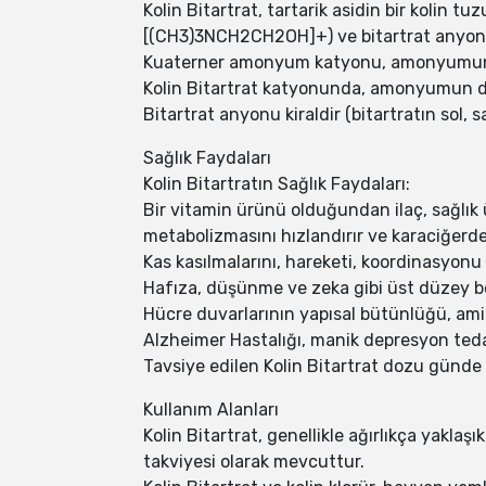
Kolin Bitartrat, tartarik asidin bir kolin 
[(CH3)3NCH2CH2OH]+) ve bitartrat anyon
Kuaterner amonyum katyonu, amonyumun dör
Kolin Bitartrat katyonunda, amonyumun dö
Bitartrat anyonu kiraldir (bitartratın sol, s
Sağlık Faydaları
Kolin Bitartratın Sağlık Faydaları:
Bir vitamin ürünü olduğundan ilaç, sağlık ür
metabolizmasını hızlandırır ve karaciğerdek
Kas kasılmalarını, hareketi, koordinasyonu 
Hafıza, düşünme ve zeka gibi üst düzey be
Hücre duvarlarının yapısal bütünlüğü, amin
Alzheimer Hastalığı, manik depresyon tedav
Tavsiye edilen Kolin Bitartrat dozu günde
Kullanım Alanları
Kolin Bitartrat, genellikle ağırlıkça yaklaşı
takviyesi olarak mevcuttur.