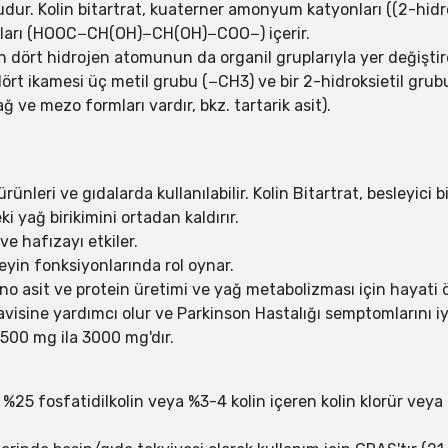
tuzudur. Kolin bitartrat, kuaterner amonyum katyonları ((2-hi
ları (HOOC−CH(OH)−CH(OH)−COO−) içerir.
t hidrojen atomunun da organil gruplarıyla yer değiştird
rt ikamesi üç metil grubu (−CH3) ve bir 2-hidroksietil gr
ağ ve mezo formları vardır, bkz. tartarik asit).
ünleri ve gıdalarda kullanılabilir. Kolin Bitartrat, besleyici 
i yağ birikimini ortadan kaldırır.
ve hafızayı etkiler.
yin fonksiyonlarında rol oynar.
o asit ve protein üretimi ve yağ metabolizması için hayati 
isine yardımcı olur ve Parkinson Hastalığı semptomlarını iyil
 500 mg ila 3000 mg'dır.
k %25 fosfatidilkolin veya %3-4 kolin içeren kolin klorür veya k