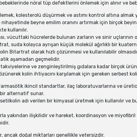
bebeklerinde nöral tüp defektlerini önlemek için alınır ve be
lemek, kolesterolü düşürmek ve astımı kontrol altına almak ye
e nihayetinde beyne emilim oranını artırmak için birçok beyin
kte kullanılır.
ı, vücuttaki hücrelerde bulunan zarların ve sinir uçlarının opt
trat, suda kolayca ayrışan küçük molekül ağırlıklı bir kuater
lin Bitartrat olarak hızlı çözünmesi ve kullanılabilir olmasıdı
imatik aşamadan geçmelidir.
akviyelerine ve zenginleştirilmiş gıdalara kadar birçok üründ
özünerek kolin ihtiyacını karşılamak için gereken serbest koli
rmasötik ikincil standartlar, ilaç laboratuvarlarına ve üretici
ir alternatif sunar.
etilkolin adı verilen bir kimyasal üretmek için kullanılır ve bu 
rla yakından ilişkilidir ve hareket, koordinasyon ve miyofibril 
idir.
, ancak doğal miktarları genellikle yetersizdir.