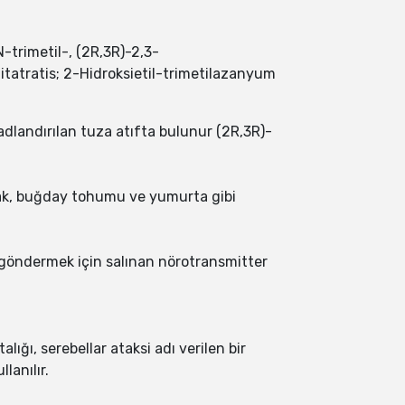
rimetil-, (2R,3R)-2,3-
itatratis; 2-Hidroksietil-trimetilazanyum
adlandırılan tuza atıfta bulunur (2R,3R)-
panak, buğday tohumu ve yumurta gibi
al göndermek için salınan nörotransmitter
ığı, serebellar ataksi adı verilen bir
lanılır.