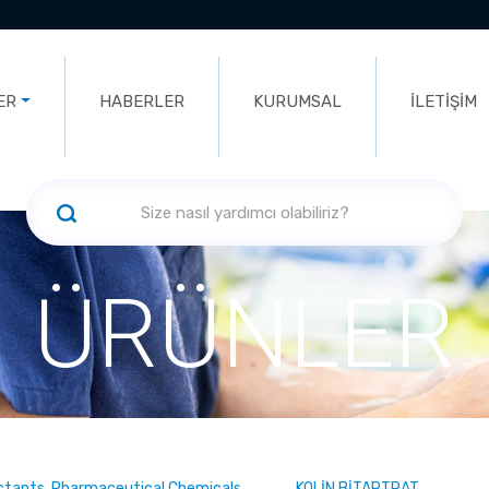
ER
HABERLER
KURUMSAL
İLETİŞİM
ÜRÜNLER
ectants, Pharmaceutical Chemicals
KOLİN BİTARTRAT