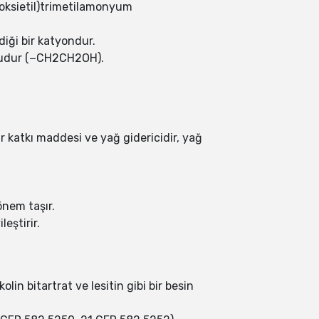
droksietil)trimetilamonyum
iği bir katyondur.
ubudur (−CH2CH2OH).
bir katkı maddesi ve yağ gidericidir, yağ
önem taşır.
eştirir.
olin bitartrat ve lesitin gibi bir besin