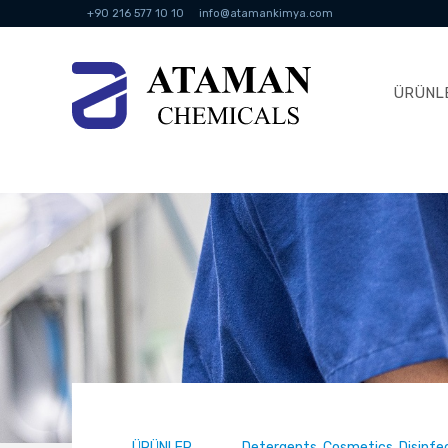
+90 216 577 10 10
info@atamankimya.com
ÜRÜNL
ÜRÜNLER
Detergents, Cosmetics, Disinf