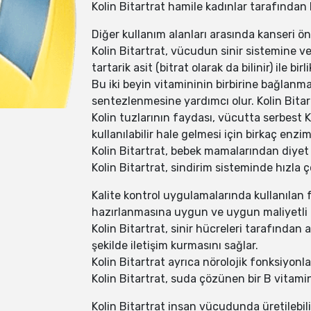
Kolin Bitartrat hamile kadınlar tarafından 
Diğer kullanım alanları arasında kanseri ön
Kolin Bitartrat, vücudun sinir sistemine v
tartarik asit (bitrat olarak da bilinir) ile birli
Bu iki beyin vitamininin birbirine bağlanmas
sentezlenmesine yardımcı olur. Kolin Bitar
Kolin tuzlarının faydası, vücutta serbest Ko
kullanılabilir hale gelmesi için birkaç enz
Kolin Bitartrat, bebek mamalarından diyet t
Kolin Bitartrat, sindirim sisteminde hızla ç
Kalite kontrol uygulamalarında kullanılan fa
hazırlanmasına uygun ve uygun maliyetli b
Kolin Bitartrat, sinir hücreleri tarafından as
şekilde iletişim kurmasını sağlar.
Kolin Bitartrat ayrıca nörolojik fonksiyonla
Kolin Bitartrat, suda çözünen bir B vitamin
Kolin Bitartrat insan vücudunda üretilebilir