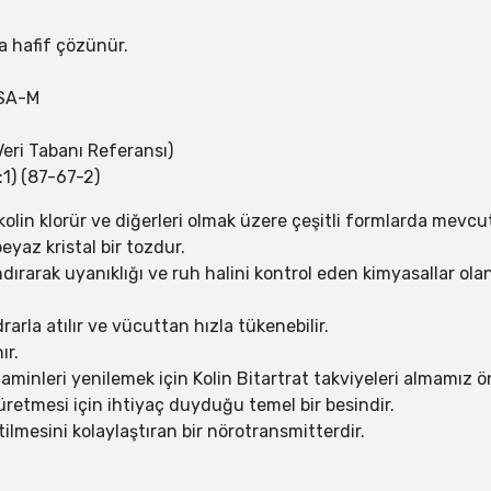
 hafif çözünür.
SA-M
eri Tabanı Referansı)
:1) (87-67-2)
t, kolin klorür ve diğerleri olmak üzere çeşitli formlarda mevcut
yaz kristal bir tozdur.
ndırarak uyanıklığı ve ruh halini kontrol eden kimyasallar ola
rarla atılır ve vücuttan hızla tükenebilir.
ır.
inleri yenilemek için Kolin Bitartrat takviyeleri almamız ön
n üretmesi için ihtiyaç duyduğu temel bir besindir.
etilmesini kolaylaştıran bir nörotransmitterdir.