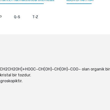
P
Q-S
T-Z
)3NCH2CH2OH]+HOOC−CH(OH)−CH(OH)−COO− olan organik bir bi
kristal bir tozdur.
groskopiktir.