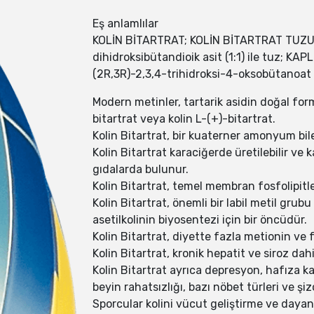
Eş anlamlılar
KOLİN BİTARTRAT; KOLİN BİTARTRAT TUZU;
dihidroksibütandioik asit (1:1) ile tuz; 
(2R,3R)-2,3,4-trihidroksi-4-oksobütanoat
Modern metinler, tartarik asidin doğal form
bitartrat veya kolin L-(+)-bitartrat.
Kolin Bitartrat, bir kuaterner amonyum bile
Kolin Bitartrat karaciğerde üretilebilir ve
gıdalarda bulunur.
Kolin Bitartrat, temel membran fosfolipitler
Kolin Bitartrat, önemli bir labil metil gru
asetilkolinin biyosentezi için bir öncüdür.
Kolin Bitartrat, diyette fazla metionin ve 
Kolin Bitartrat, kronik hepatit ve siroz dah
Kolin Bitartrat ayrıca depresyon, hafıza ka
beyin rahatsızlığı, bazı nöbet türleri ve şiz
Sporcular kolini vücut geliştirme ve dayanı