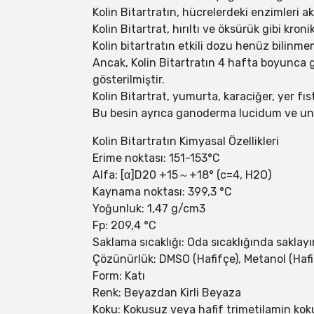
Kolin Bitartratın, hücrelerdeki enzimleri a
Kolin Bitartrat, hırıltı ve öksürük gibi kr
Kolin bitartratın etkili dozu henüz bilinme
Ancak, Kolin Bitartratın 4 hafta boyunca g
gösterilmiştir.
Kolin Bitartrat, yumurta, karaciğer, yer f
Bu besin ayrıca ganoderma lucidum ve un 
Kolin Bitartratın Kimyasal Özellikleri
Erime noktası: 151-153°C
Alfa: [α]D20 +15～+18° (c=4, H2O)
Kaynama noktası: 399,3 °C
Yoğunluk: 1,47 g/cm3
Fp: 209,4 °C
Saklama sıcaklığı: Oda sıcaklığında saklayı
Çözünürlük: DMSO (Hafifçe), Metanol (Hafifç
Form: Katı
Renk: Beyazdan Kirli Beyaza
Koku: Kokusuz veya hafif trimetilamin ko