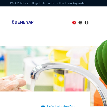
KVKK Politikası
Bilgi Toplumu Hizmetleri
İnsan Kaynakları
ÖDEME YAP
Ürün Listesine Dön