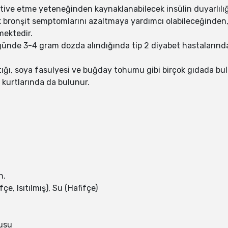
ktive etme yeteneğinden kaynaklanabilecek insülin duyarlılığını
onik bronşit semptomlarını azaltmaya yardımcı olabileceğinden, 
mektedir.
ünde 3-4 gram dozda alındığında tip 2 diyabet hastalarında in
ıstığı, soya fasulyesi ve buğday tohumu gibi birçok gıdada bu
kurtlarında da bulunur.
n.
e, Isıtılmış), Su (Hafifçe)
kusu