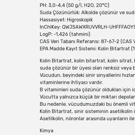
PH: 3,0-4,4 (50 g/l, H2O, 20°C)
Suda Çözünürlük: Alkolde çözünür ve suda
Hassasiyet: Higroskopik
InChIKey: QWJSAWXRUVVRLH-UHFFFAOY
LogP: -1,426 (tahmini)
CAS Veri Tabanı Referansı: 87-67-2 (CAS V
EPA Madde Kayıt Sistemi: Kolin Bitartrat (1
Kolin Bitartrat, kolin bitartrat, kolin sitra
suda çözünür bir üyesi olan renksiz veya be
Vücudun, beyindeki sinir sinyallerini hızla
vitaminlerine ihtiyacı vardır.
B vitaminleri suda çözünür oldukları için id
Vücutta yalnızca küçük bir miktarı depolan
Bu nedenle, vücudumuzdaki bu önemli vitam
Kolin Bitartrat, sinir sisteminin asetilkoli
Asetilkolin, nöronlar arasında uyarıların il
Kimya