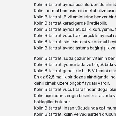
Kolin Bitartrat ayrıca besinlerden de alınabi
Kolin, normal homosistein metabolizmasın
Kolin Bitartrat, B vitaminlerine benzer bir 
Kolin Bitartrat karaciğerde üretilebilir.
Kolin Bitartrat ayrıca et, balık, kuruyemiş
Kolin Bitartrat vücuttaki birçok kimyasal re
Kolin Bitartrat, sinir sistemi ve normal bey
Kolin Bitartrat ayrıca astıma bağlı şişlik ve
Kolin Bitartrat, suda çözünen vitamin benz
Kolin Bitartrat, yumurtada ve birçok bitki 
Kolin Bitartrat genellikle bir B Vitamini olara
En az 82,5 mg'lık bir dozda alındığında,
dahil olmak üzere birçok faydası vardır.
Kolin Bitartrat vücut tarafından doğal olarak
Kolin açısından zengin besinler arasında y
baklagiller bulunur.
Kolin Bitartrat, insan vücudunda optimum e
Kolin Bitartrat, kolin ve yağ asitleri grubun