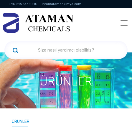
+90 216 577 10 10
info@atamankimya.com
KVKK Politikası
Bilgi Toplumu Hizmetleri
İnsan Kaynakları
ÜRÜNLER
ÜRÜNLER