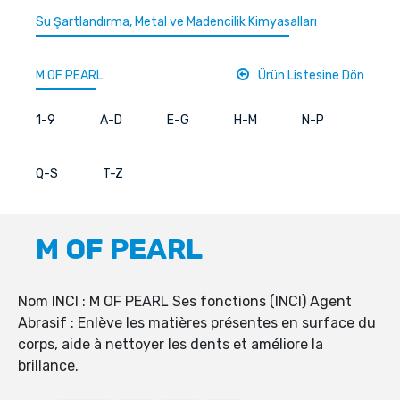
Su Şartlandırma, Metal ve Madencilik Kimyasalları
M OF PEARL
Ürün Listesine Dön
1-9
A-D
E-G
H-M
N-P
Q-S
T-Z
M OF PEARL
Nom INCI : M OF PEARL Ses fonctions (INCI) Agent
Abrasif : Enlève les matières présentes en surface du
corps, aide à nettoyer les dents et améliore la
brillance.