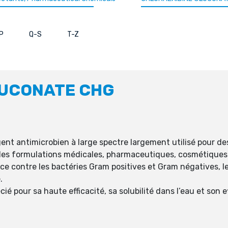
P
Q-S
T-Z
LUCONATE CHG
nt antimicrobien à large spectre largement utilisé pour des
es formulations médicales, pharmaceutiques, cosmétiques e
e contre les bactéries Gram positives et Gram négatives, les
.
é pour sa haute efficacité, sa solubilité dans l’eau et son e