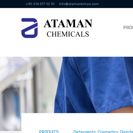
+90 216 577 10 10
info@atamankimya.com
PRO
PRODUITS
Detergents, Cosmetics, Disinf