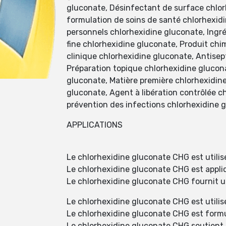
gluconate, Désinfectant de surface chlorh
formulation de soins de santé chlorhexid
personnels chlorhexidine gluconate, Ingr
fine chlorhexidine gluconate, Produit chi
clinique chlorhexidine gluconate, Antisep
Préparation topique chlorhexidine glucona
gluconate, Matière première chlorhexidin
gluconate, Agent à libération contrôlée 
prévention des infections chlorhexidine 
APPLICATIONS
Le chlorhexidine gluconate CHG est utilis
Le chlorhexidine gluconate CHG est appliqu
Le chlorhexidine gluconate CHG fournit u
Le chlorhexidine gluconate CHG est utili
Le chlorhexidine gluconate CHG est formul
Le chlorhexidine gluconate CHG soutient l