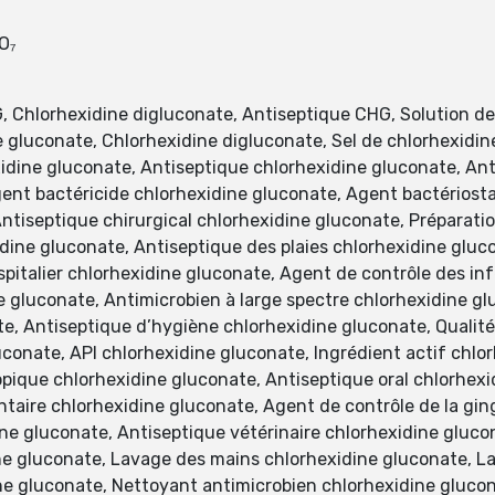
O₇
Chlorhexidine digluconate, Antiseptique CHG, Solution de
 gluconate, Chlorhexidine digluconate, Sel de chlorhexidin
xidine gluconate, Antiseptique chlorhexidine gluconate, An
ent bactéricide chlorhexidine gluconate, Agent bactériost
 Antiseptique chirurgical chlorhexidine gluconate, Préparat
dine gluconate, Antiseptique des plaies chlorhexidine gluc
pitalier chlorhexidine gluconate, Agent de contrôle des in
e gluconate, Antimicrobien à large spectre chlorhexidine g
te, Antiseptique d’hygiène chlorhexidine gluconate, Qualit
onate, API chlorhexidine gluconate, Ingrédient actif chlor
pique chlorhexidine gluconate, Antiseptique oral chlorhexi
taire chlorhexidine gluconate, Agent de contrôle de la gin
ine gluconate, Antiseptique vétérinaire chlorhexidine gluc
e gluconate, Lavage des mains chlorhexidine gluconate, La
e gluconate, Nettoyant antimicrobien chlorhexidine glucon