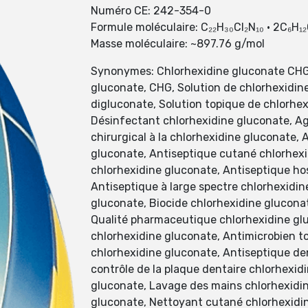
Numéro CE: 242-354-0
Formule moléculaire: C₂₂H₃₀Cl₂N₁₀ · 2C₆H₁₂
Masse moléculaire: ~897.76 g/mol
Synonymes: Chlorhexidine gluconate CHG, 
gluconate, CHG, Solution de chlorhexidine
digluconate, Solution topique de chlorhe
Désinfectant chlorhexidine gluconate, Ag
chirurgical à la chlorhexidine gluconate,
gluconate, Antiseptique cutané chlorhexi
chlorhexidine gluconate, Antiseptique hos
Antiseptique à large spectre chlorhexidin
gluconate, Biocide chlorhexidine glucona
Qualité pharmaceutique chlorhexidine gluc
chlorhexidine gluconate, Antimicrobien to
chlorhexidine gluconate, Antiseptique den
contrôle de la plaque dentaire chlorhexid
gluconate, Lavage des mains chlorhexidin
gluconate, Nettoyant cutané chlorhexidin