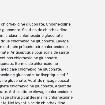
 chlorhexidine gluconate, Chlorhexidine
e gluconate, Solution de chlorhexidine
timicrobien chlorhexidine gluconate,
atique chlorhexidine gluconate, Lavage
ion cutanée préopératoire chlorhexidine
onate, Antiseptique pour soins de santé
fections chlorhexidine gluconate,
luconate, Germicide chlorhexidine
é médicale chlorhexidine gluconate,
hexidine gluconate, Antiseptique actif
dine gluconate, Actif de rinçage buccal
givite chlorhexidine gluconate, Agent de
onate, Antiseptique élevage chlorhexidine
vage chirurgical des mains chlorhexidine
ate, Nettoyant biocide chlorhexidine