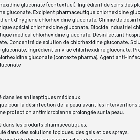
exidine gluconate (contextuel), Ingrédient de soins des pla
ine gluconate, Excipient pharmaceutique chlorhexidine gluc
édient d’hygiène chlorhexidine gluconate, Chimie de désinf
mique spécial chlorhexidine gluconate, Biocide industriel c
tique médical chlorhexidine gluconate, Désinfectant hospit
te, Concentré de solution de chlorhexidine gluconate, Solu
e gluconate, Ingrédient en vrac chlorhexidine gluconate, P
chlorhexidine gluconate (contexte pharma), Agent anti-infe
gluconate
é dans les antiseptiques médicaux.
é pour la désinfection de la peau avant les interventions ch
ne protection antimicrobienne prolongée sur la peau.
sé dans les produits pharmaceutiques.
é dans des solutions topiques, des gels et des sprays.
e contrôle des infections en milieu de soins.