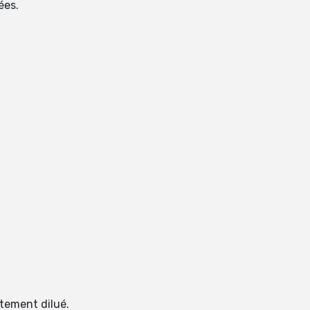
ées.
ctement dilué.