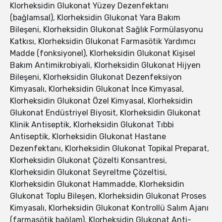
Klorheksidin Glukonat Yüzey Dezenfektanı
(bağlamsal), Klorheksidin Glukonat Yara Bakım
Bileşeni, Klorheksidin Glukonat Sağlık Formülasyonu
Katkısı, Klorheksidin Glukonat Farmasötik Yardımcı
Madde (fonksiyonel), Klorheksidin Glukonat Kişisel
Bakım Antimikrobiyali, Klorheksidin Glukonat Hijyen
Bileşeni, Klorheksidin Glukonat Dezenfeksiyon
Kimyasalı, Klorheksidin Glukonat İnce Kimyasal,
Klorheksidin Glukonat Özel Kimyasal, Klorheksidin
Glukonat Endüstriyel Biyosit, Klorheksidin Glukonat
Klinik Antiseptik, Klorheksidin Glukonat Tıbbi
Antiseptik, Klorheksidin Glukonat Hastane
Dezenfektanı, Klorheksidin Glukonat Topikal Preparat,
Klorheksidin Glukonat Çözelti Konsantresi,
Klorheksidin Glukonat Seyreltme Çözeltisi,
Klorheksidin Glukonat Hammadde, Klorheksidin
Glukonat Toplu Bileşen, Klorheksidin Glukonat Proses
Kimyasalı, Klorheksidin Glukonat Kontrollü Salım Ajanı
(farmasötik bağlam), Klorheksidin Glukonat Anti-