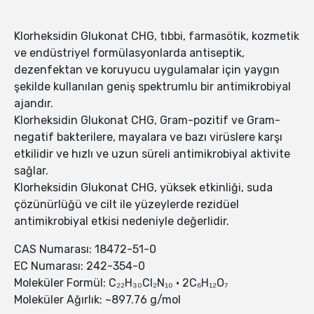
Klorheksidin Glukonat CHG, tıbbi, farmasötik, kozmetik
ve endüstriyel formülasyonlarda antiseptik,
dezenfektan ve koruyucu uygulamalar için yaygın
şekilde kullanılan geniş spektrumlu bir antimikrobiyal
ajandır.
Klorheksidin Glukonat CHG, Gram-pozitif ve Gram-
negatif bakterilere, mayalara ve bazı virüslere karşı
etkilidir ve hızlı ve uzun süreli antimikrobiyal aktivite
sağlar.
Klorheksidin Glukonat CHG, yüksek etkinliği, suda
çözünürlüğü ve cilt ile yüzeylerde rezidüel
antimikrobiyal etkisi nedeniyle değerlidir.
CAS Numarası: 18472-51-0
EC Numarası: 242-354-0
Moleküler Formül: C₂₂H₃₀Cl₂N₁₀ · 2C₆H₁₂O₇
Moleküler Ağırlık: ~897.76 g/mol