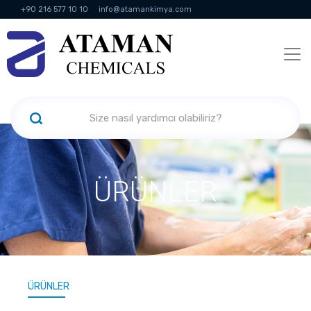
+90 216 577 10 10
info@atamankimya.com
KVKK Politikası
Bilgi Toplumu Hizmetleri
İnsan Kaynakları
ÜRÜNLER
ÜRÜNLER