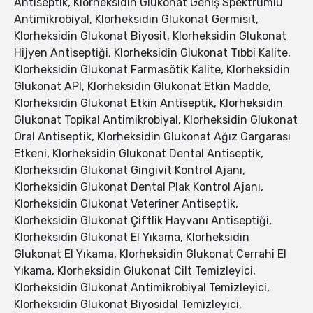
Antiseptik, Klorheksidin Glukonat Geniş Spektrumlu
Antimikrobiyal, Klorheksidin Glukonat Germisit,
Klorheksidin Glukonat Biyosit, Klorheksidin Glukonat
Hijyen Antiseptiği, Klorheksidin Glukonat Tıbbi Kalite,
Klorheksidin Glukonat Farmasötik Kalite, Klorheksidin
Glukonat API, Klorheksidin Glukonat Etkin Madde,
Klorheksidin Glukonat Etkin Antiseptik, Klorheksidin
Glukonat Topikal Antimikrobiyal, Klorheksidin Glukonat
Oral Antiseptik, Klorheksidin Glukonat Ağız Gargarası
Etkeni, Klorheksidin Glukonat Dental Antiseptik,
Klorheksidin Glukonat Gingivit Kontrol Ajanı,
Klorheksidin Glukonat Dental Plak Kontrol Ajanı,
Klorheksidin Glukonat Veteriner Antiseptik,
Klorheksidin Glukonat Çiftlik Hayvanı Antiseptiği,
Klorheksidin Glukonat El Yıkama, Klorheksidin
Glukonat El Yıkama, Klorheksidin Glukonat Cerrahi El
Yıkama, Klorheksidin Glukonat Cilt Temizleyici,
Klorheksidin Glukonat Antimikrobiyal Temizleyici,
Klorheksidin Glukonat Biyosidal Temizleyici,