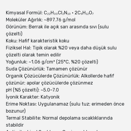
Kimyasal Formül: C₂₂H₃₀Cl₂N₁₀ · 2C₆H₁₂O₇
Moleküler Ağırlık: ~897.76 g/mol
Görünüm: Berrak ile açık sarı arasında sıvı (sulu
çözelti)
Koku: Hafif karakteristik koku
Fiziksel Hal: Tipik olarak %20 veya daha düşük sulu
çözelti olarak temin edilir
Yoğunluk: ~1.06 g/cm³ (25°C, %20 çözelti)
Suda Çözünürlük: Tamamen çözünür
Organik Çözücülerde Çözünürlük: Alkollerde hafif
çözünür; apolar çözücülerde çözünmez
pH (%5 çözelti): ~5.0–7.0
İyonik Karakter: Katyonik
Erime Noktası: Uygulanamaz (sulu tuz; erimeden önce
bozunur)
Termal Stabilite: Normal depolama sıcaklıklarında
stabildir