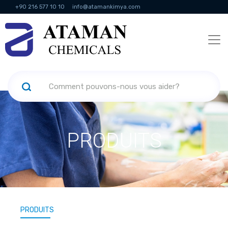
+90 216 577 10 10
info@atamankimya.com
KVKK Politikası
Services de la société de l'information
Ressources
humaines
PRODUITS
PRODUITS